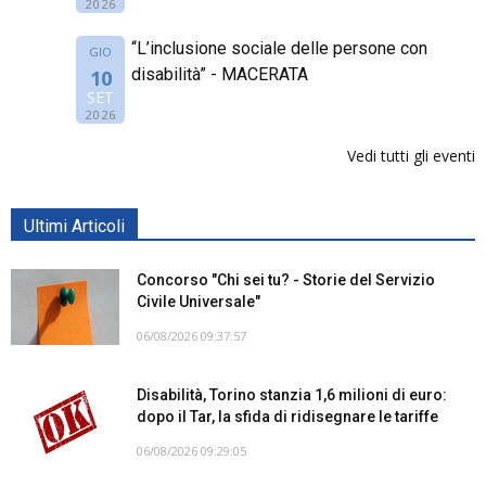
2026
“L’inclusione sociale delle persone con
GIO
disabilità” - MACERATA
10
SET
2026
Vedi tutti gli eventi
Ultimi Articoli
Concorso "Chi sei tu? - Storie del Servizio
Civile Universale"
06/08/2026 09:37:57
Disabilità, Torino stanzia 1,6 milioni di euro:
dopo il Tar, la sfida di ridisegnare le tariffe
06/08/2026 09:29:05