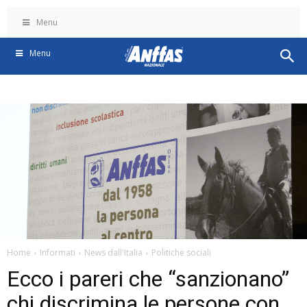
Menu
Menu
Home
Informati
News dall'Italia
Politiche sociali
Ecco i pareri che “sanzionano”
chi discrimina le persone con