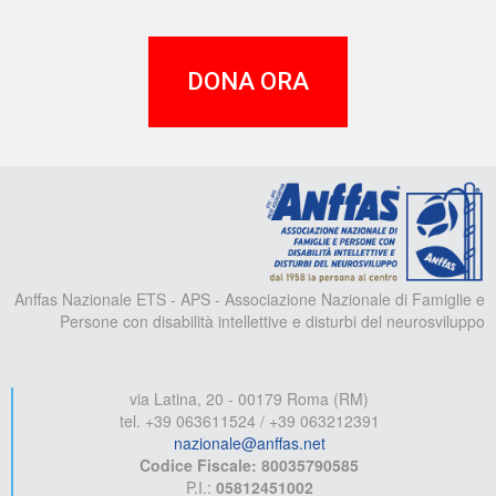
DONA ORA
A
Anffas Nazionale ETS - APS - Associazione Nazionale di Famiglie e
Persone con disabilità intellettive e disturbi del neurosviluppo
via Latina, 20 - 00179 Roma (RM)
tel. +39 063611524 / +39 063212391
nazionale@anffas.net
Codice Fiscale: 80035790585
P.I.:
05812451002