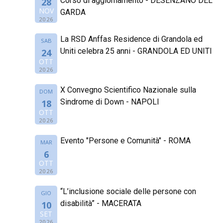
Corso di aggiornamento - DESENZANO DEL
28
NOV
GARDA
2026
La RSD Anffas Residence di Grandola ed
SAB
Uniti celebra 25 anni - GRANDOLA ED UNITI
24
OTT
2026
X Convegno Scientifico Nazionale sulla
DOM
Sindrome di Down - NAPOLI
18
OTT
2026
Evento "Persone e Comunità" - ROMA
MAR
6
OTT
2026
“L’inclusione sociale delle persone con
GIO
disabilità” - MACERATA
10
SET
2026