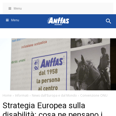
Menu
Menu
Home
Informati
News dall'Europa e dal Mondo
Convenzione ONU
Strategia Europea sulla
disabilità: cosa ne pensano i