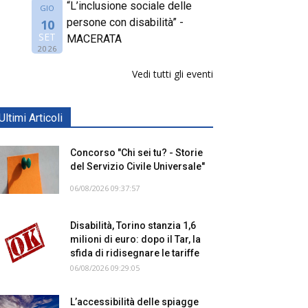
“L’inclusione sociale delle
GIO
persone con disabilità” -
10
SET
MACERATA
2026
Vedi tutti gli eventi
Ultimi Articoli
Concorso "Chi sei tu? - Storie
del Servizio Civile Universale"
06/08/2026 09:37:57
Disabilità, Torino stanzia 1,6
milioni di euro: dopo il Tar, la
sfida di ridisegnare le tariffe
06/08/2026 09:29:05
L’accessibilità delle spiagge