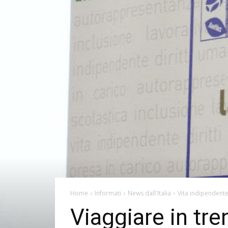
Home
Informati
News dall'Italia
Vita indipendent
Viaggiare in tren