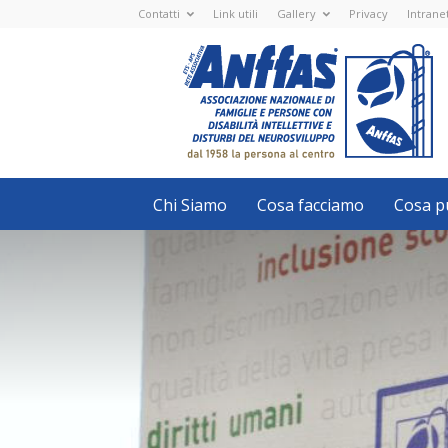
Contatti
Link utili
Gallery
Privacy
Intrane
Anffas
Nazionale
ETS
-
APS
-
Associazione
Nazionale
di
Famiglie
e
Persone
con
Chi Siamo
Cosa facciamo
Cosa pu
disabilità
intellettive
e
disturbi
del
neurosviluppo