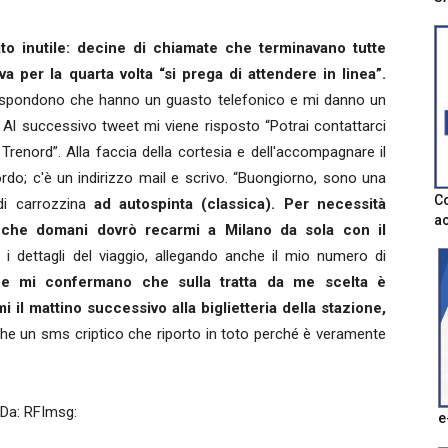
to inutile: decine di chiamate che terminavano tutte
 per la quarta volta “si prega di attendere in linea”.
 mi rispondono che hanno un guasto telefonico e mi danno un
e. Al successivo tweet mi viene risposto “Potrai contattarci
 Trenord”. Alla faccia della cortesia e dell'accompagnare il
rdo; c'è un indirizzo mail e scrivo. “Buongiorno, sono una
Co
di carrozzina
ad autospinta (classica). Per necessità
ac
o che domani dovrò recarmi a Milano da sola con il
 i dettagli del viaggio, allegando anche il mio numero di
 mi confermano che sulla tratta da me scelta è
i il mattino successivo alla biglietteria della stazione,
he un sms criptico che riporto in toto perché è veramente
Da: RFImsg:
e