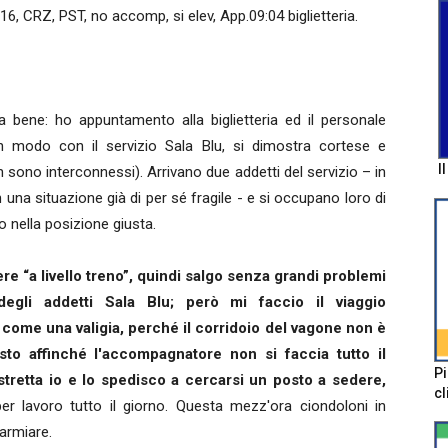
, CRZ, PST, no accomp, si elev, App.09:04 biglietteria.
ia bene: ho appuntamento alla biglietteria ed il personale
n modo con il servizio Sala Blu, si dimostra cortese e
I
on sono interconnessi). Arrivano due addetti del servizio – in
 una situazione già di per sé fragile - e si occupano loro di
o nella posizione giusta.
ere “a livello treno”, quindi salgo senza grandi problemi
degli addetti Sala Blu; però mi faccio il viaggio
a come una valigia, perché il corridoio del vagone non è
sto affinché l'accompagnatore non si faccia tutto il
Pi
stretta io e lo spedisco a cercarsi un posto a sedere,
cl
per lavoro tutto il giorno. Questa mezz'ora ciondoloni in
parmiare.