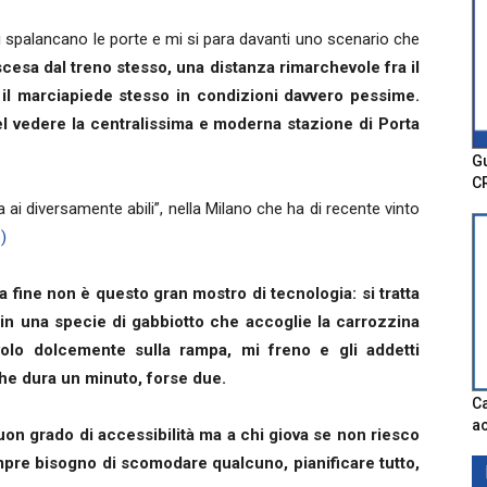
 si spalancano le porte e mi si para davanti uno scenario che
iscesa dal treno stesso, una distanza rimarchevole fra il
, il marciapiede stesso in condizioni davvero pessime.
el vedere la centralissima e moderna stazione di Porta
Gu
C
a ai diversamente abili”, nella Milano che ha di recente vinto
o)
lla fine non è questo gran mostro di tecnologia: si tratta
in una specie di gabbiotto che accoglie la carrozzina
volo dolcemente sulla rampa, mi freno e gli addetti
he dura un minuto, forse due.
Ca
ac
 buon grado di accessibilità ma a chi giova se non riesco
pre bisogno di scomodare qualcuno, pianificare tutto,