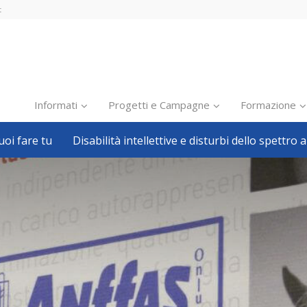
t
Informati
Progetti e Campagne
Formazione
oi fare tu
Disabilità intellettive e disturbi dello spettro a
Inclusione scolastica
Inclusione lavorativa
Notizie dalla FISH
Politiche sociali
Sport
Pillole
Formazione
Avvisi, bandi
Ricerca e Scienza
Welfare locale