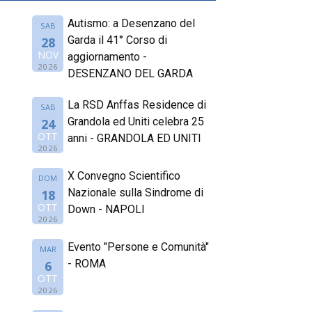
Autismo: a Desenzano del
SAB
Garda il 41° Corso di
28
NOV
aggiornamento -
2026
DESENZANO DEL GARDA
La RSD Anffas Residence di
SAB
Grandola ed Uniti celebra 25
24
OTT
anni - GRANDOLA ED UNITI
2026
X Convegno Scientifico
DOM
Nazionale sulla Sindrome di
18
OTT
Down - NAPOLI
2026
Evento "Persone e Comunità"
MAR
- ROMA
6
OTT
2026