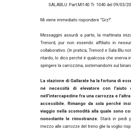
SALABLU: Part.MI140 Tr. 1040 del 09/03/2016
Mi viene immediato rispondere “Grz!”.
Messaggini assurdi a parte, la mattinata iniz
Trenord, pur non essendo affiliato in nessu
collaborativo. (In pratica, Trenord e Sala Blu n
ritardo, lo dico perché è qualcosa che snerva in
spingere la carrozzina, sistemandomi sul binari
La stazione di Gallarate ha la fortuna di ess
né necessità di elevatore con l'aiuto 
nell'intercapedine fra una carrozza e l'altr
accessibile. Rimango da sola perché insi
viaggio nella scomodità alla quale sono co
nonostante le rimostranze.
Starà in piedi 
mezzo alle carrozze del treno glie la voglio ris