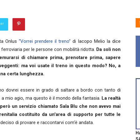
ter
ota Onlus
“Vorrei prendere il treno”
di Iacopo Melio la dice
à ferroviaria per le persone con mobilità ridotta.
Da soli non
remurarsi di chiamare prima, prenotare prima, sapere
veggenti: ma voi usate il treno in questo modo? No, a
na certa lunghezza.
ano dovrei essere in grado di saltare a bordo con tanto di
 mio agio, ma questo è il mondo della fantasia.
La realtà
e però un servizio chiamato Sala Blu che non avevo mai
Trenitalia costituito da un'area di supporto per tutte le
deciso di provare e raccontarvi com'è andata.
Ha
SA