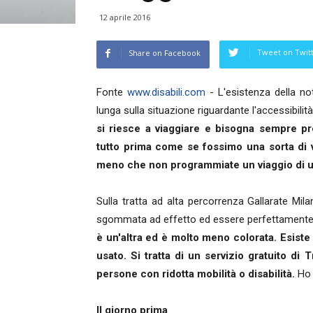
12 aprile 2016
Tweet on Twit
Share on Facebook
Fonte
www.disabili.com
- L'esistenza della n
lunga sulla situazione riguardante l'accessibilit
si riesce a viaggiare e bisogna sempre p
tutto prima come se fossimo una sorta di 
meno che non programmiate un viaggio di u
Sulla tratta ad alta percorrenza Gallarate Mil
sgommata ad effetto ed essere perfettamente a
è un'altra ed è molto meno colorata. Esist
usato. Si tratta di un servizio gratuito di 
persone con ridotta mobilità o disabilità.
Ho 
Il giorno prima