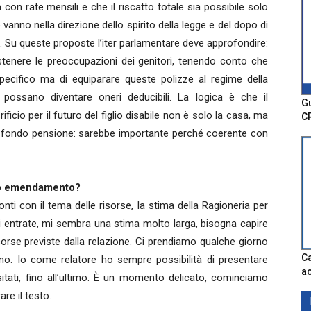
a con rate mensili e che il riscatto totale sia possibile solo
e vanno nella direzione dello spirito della legge e del dopo di
e. Su queste proposte l’iter parlamentare deve approfondire:
tenere le preoccupazioni dei genitori, tenendo conto che
specifico ma di equiparare queste polizze al regime della
ossano diventare oneri deducibili. La logica è che il
Gu
cio per il futuro del figlio disabile non è solo la casa, ma
C
el fondo pensione: sarebbe importante perché coerente con
sto emendamento?
onti con il tema delle risorse, la stima della Ragioneria per
nori entrate, mi sembra una stima molto larga, bisogna capire
orse previste dalla relazione. Ci prendiamo qualche giorno
Ca
rno. Io come relatore ho sempre possibilità di presentare
ac
itati, fino all’ultimo. È un momento delicato, cominciamo
re il testo.