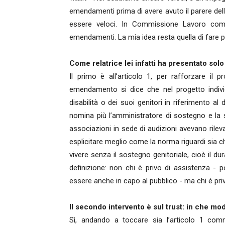
emendamenti prima di avere avuto il parere del
essere veloci. In Commissione Lavoro comin
emendamenti. La mia idea resta quella di fare poc
Come relatrice lei infatti ha presentato so
Il primo è all’articolo 1, per rafforzare il 
emendamento si dice che nel progetto indivi
disabilità o dei suoi genitori in riferimento al 
nomina più l’amministratore di sostegno e la s
associazioni in sede di audizioni avevano ril
esplicitare meglio come la norma riguardi sia ch
vivere senza il sostegno genitoriale, cioè il d
definizione: non chi è privo di assistenza -
essere anche in capo al pubblico - ma chi è pri
Il secondo intervento è sul trust: in che mo
Sì, andando a toccare sia l’articolo 1 com