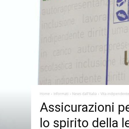
Home
Informati
News dall'Italia
Vita indipendent
Assicurazioni pe
lo spirito della 