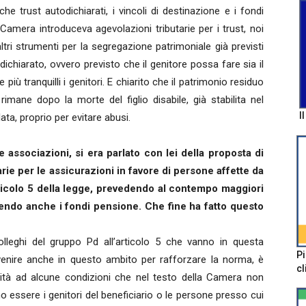
he trust autodichiarati, i vincoli di destinazione e i fondi
a Camera introduceva agevolazioni tributarie per i trust, noi
altri strumenti per la segregazione patrimoniale già previsti
odichiarato, ovvero previsto che il genitore possa fare sia il
iù tranquilli i genitori. E chiarito che il patrimonio residuo
imane dopo la morte del figlio disabile, già stabilita nel
I
ta, proprio per evitare abusi.
 associazioni, si era parlato con lei della proposta di
tarie per le assicurazioni in favore di persone affette da
articolo 5 della legge, prevedendo al contempo maggiori
cendo anche i fondi pensione. Che fine ha fatto questo
lleghi del gruppo Pd all’articolo 5 che vanno in questa
Pi
rvenire anche in questo ambito per rafforzare la norma, è
cl
bilità ad alcune condizioni che nel testo della Camera non
o essere i genitori del beneficiario o le persone presso cui