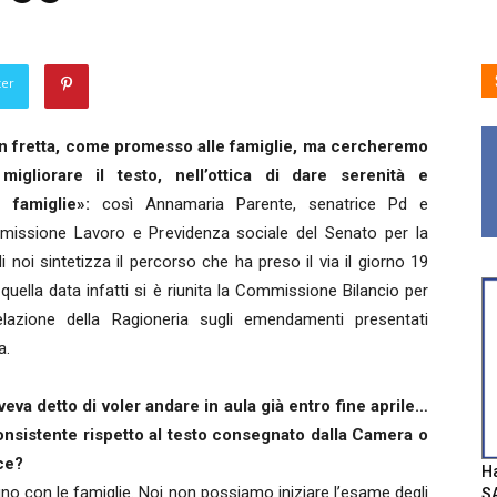
ter
 fretta, come promesso alle famiglie, ma cercheremo
igliorare il testo, nell’ottica di dare serenità e
e famiglie»:
così Annamaria Parente, senatrice Pd e
mmissione Lavoro e Previdenza sociale del Senato per la
 noi sintetizza il percorso che ha preso il via il giorno 19
n quella data infatti si è riunita la Commissione Bilancio per
lazione della Ragioneria sugli emendamenti presentati
a.
va detto di voler andare in aula già entro fine aprile…
onsistente rispetto al testo consegnato dalla Camera o
ce?
Ha
gno con le famiglie. Noi non possiamo iniziare l’esame degli
SA