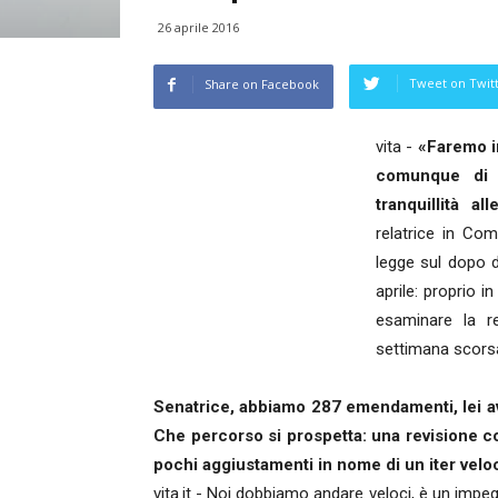
26 aprile 2016
Tweet on Twit
Share on Facebook
vita -
«Faremo in
comunque di m
tranquillità all
relatrice in Co
legge sul dopo di
aprile: proprio i
esaminare la re
settimana scors
Senatrice, abbiamo 287 emendamenti, lei ave
Che percorso si prospetta: una revisione c
pochi aggiustamenti in nome di un iter velo
vita.it - Noi dobbiamo andare veloci, è un impe