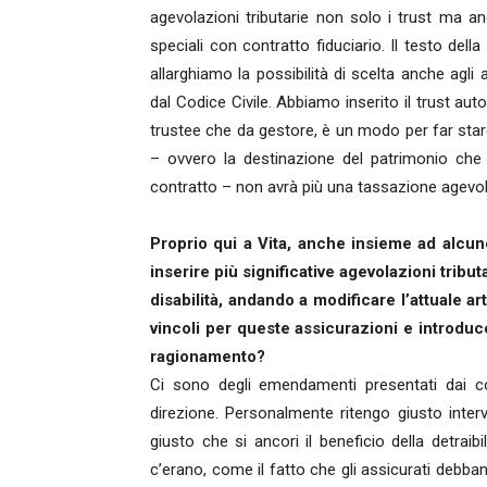
agevolazioni tributarie non solo i trust ma anc
speciali con contratto fiduciario. Il testo dell
allarghiamo la possibilità di scelta anche agli 
dal Codice Civile. Abbiamo inserito il trust aut
trustee che da gestore, è un modo per far stare p
– ovvero la destinazione del patrimonio che r
contratto – non avrà più una tassazione agevola
Proprio qui a Vita, anche insieme ad alcune
inserire più significative agevolazioni tribu
disabilità, andando a modificare l’attuale 
vincoli per queste assicurazioni e introdu
ragionamento?
Ci sono degli emendamenti presentati dai co
direzione. Personalmente ritengo giusto inte
giusto che si ancori il beneficio della detrai
c’erano, come il fatto che gli assicurati debban