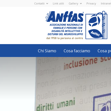
Contatti
Link utili
Gallery
Privacy
Intrane
Anffas
Nazionale
ETS
-
APS
-
Associazione
Nazionale
di
Famiglie
e
Persone
con
Chi Siamo
Cosa facciamo
Cosa pu
disabilità
intellettive
e
disturbi
del
neurosviluppo