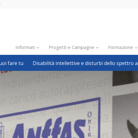
t
Informati
Progetti e Campagne
Formazione
oi fare tu
Disabilità intellettive e disturbi dello spettro a
Inclusione scolastica
Inclusione lavorativa
Notizie dalla FISH
Politiche sociali
Sport
Pillole
Formazione
Avvisi, bandi
Ricerca e Scienza
Welfare locale