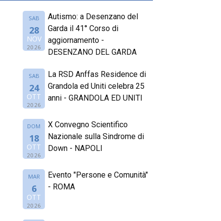
Autismo: a Desenzano del
SAB
Garda il 41° Corso di
28
NOV
aggiornamento -
2026
DESENZANO DEL GARDA
La RSD Anffas Residence di
SAB
Grandola ed Uniti celebra 25
24
OTT
anni - GRANDOLA ED UNITI
2026
X Convegno Scientifico
DOM
Nazionale sulla Sindrome di
18
OTT
Down - NAPOLI
2026
Evento "Persone e Comunità"
MAR
- ROMA
6
OTT
2026