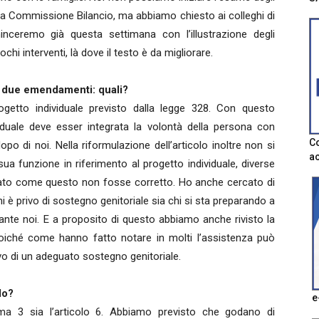
la Commissione Bilancio, ma abbiamo chiesto ai colleghi di
ceremo già questa settimana con l’illustrazione degli
hi interventi, là dove il testo è da migliorare.
lo due emendamenti: quali?
progetto individuale previsto dalla legge 328. Con questo
duale deve esser integrata la volontà della persona con
Co
dopo di noi. Nella riformulazione dell’articolo inoltre non si
ac
ua funzione in riferimento al progetto individuale, diverse
evato come questo non fosse corretto. Ho anche cercato di
i è privo di sostegno genitoriale sia chi si sta preparando a
urante noi. E a proposito di questo abbiamo anche rivisto la
 poiché come hanno fatto notare in molti l’assistenza può
vo di un adeguato sostegno genitoriale.
do?
e
ma 3 sia l’articolo 6. Abbiamo previsto che godano di