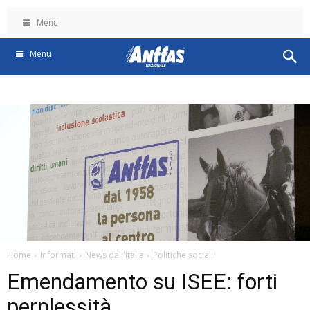
Menu
Menu
Home
Informati
News dall'Italia
Politiche sociali
Emendamento su ISEE: forti
perplessità