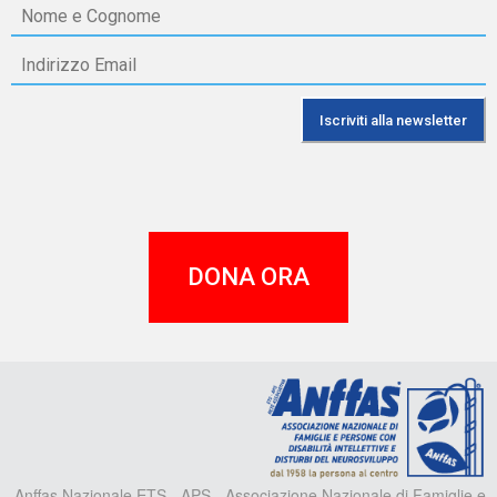
DONA ORA
A
Anffas Nazionale ETS - APS - Associazione Nazionale di Famiglie e