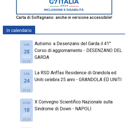
Carta di Solfagnano: anche in versione accessibile!
In calendario
Autismo: a Desenzano del Garda il 41°
SAB
Corso di aggiornamento - DESENZANO DEL
28
NOV
GARDA
2026
La RSD Anffas Residence di Grandola ed
SAB
Uniti celebra 25 anni - GRANDOLA ED UNITI
24
OTT
2026
X Convegno Scientifico Nazionale sulla
DOM
Sindrome di Down - NAPOLI
18
OTT
2026