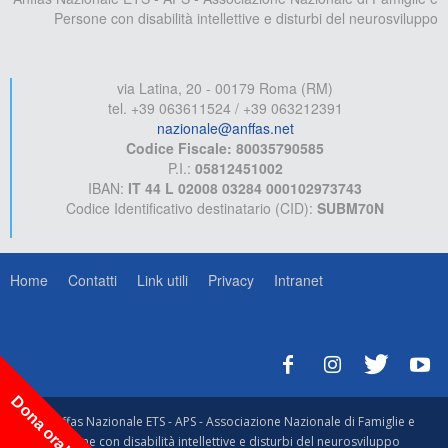
Persone con disabilità intellettive e disturbi del neurosviluppo
via Latina, 20 - 00179 Roma (RM)
tel. +39 063611524 / +39 063212391
nazionale@anffas.net
Codice Fiscale: 80035790585
P.I.:
05812451002
IBAN:
IT 44 L 02008 03284 000102973743
Codice Identificativo destinatario (CID):
SUBM70N
Home
Contatti
Link utili
Privacy
Intranet
Dona ora!
© Anffas Nazionale ETS - APS - Associazione Nazionale di Famiglie e
Persone con disabilità intellettive e disturbi del neurosviluppo