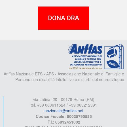
DONA ORA
A
Anffas Nazionale ETS - APS - Associazione Nazionale di Famiglie e
Persone con disabilità intellettive e disturbi del neurosviluppo
via Latina, 20 - 00179 Roma (RM)
tel. +39 063611524 / +39 063212391
nazionale@anffas.net
Codice Fiscale: 80035790585
P.I.:
05812451002