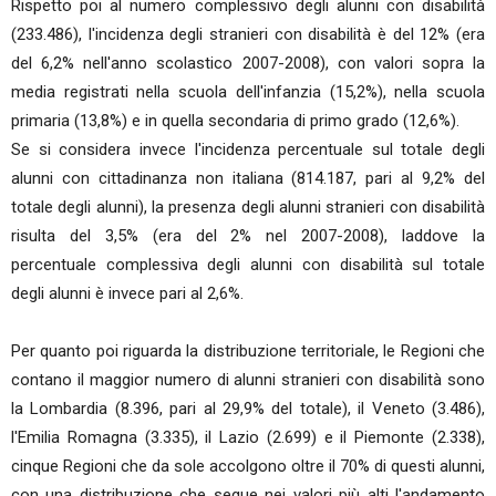
Rispetto poi al numero complessivo degli alunni con disabilità
(233.486), l'incidenza degli stranieri con disabilità è del 12% (era
del 6,2% nell'anno scolastico 2007-2008), con valori sopra la
media registrati nella scuola dell'infanzia (15,2%), nella scuola
primaria (13,8%) e in quella secondaria di primo grado (12,6%).
Se si considera invece l'incidenza percentuale sul totale degli
alunni con cittadinanza non italiana (814.187, pari al 9,2% del
totale degli alunni), la presenza degli alunni stranieri con disabilità
risulta del 3,5% (era del 2% nel 2007-2008), laddove la
percentuale complessiva degli alunni con disabilità sul totale
degli alunni è invece pari al 2,6%.
Per quanto poi riguarda la distribuzione territoriale, le Regioni che
contano il maggior numero di alunni stranieri con disabilità sono
la Lombardia (8.396, pari al 29,9% del totale), il Veneto (3.486),
l'Emilia Romagna (3.335), il Lazio (2.699) e il Piemonte (2.338),
cinque Regioni che da sole accolgono oltre il 70% di questi alunni,
con una distribuzione che segue nei valori più alti l'andamento