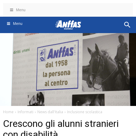
Menu
Menu
Home
Informati
News dall'Italia
Inclusione scolastica
Crescono gli alunni stranieri
con disabilità