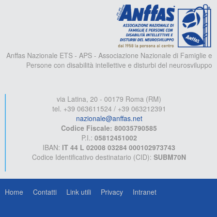
A
Anffas Nazionale ETS - APS - Associazione Nazionale di Famiglie e
Persone con disabilità intellettive e disturbi del neurosviluppo
via Latina, 20 - 00179 Roma (RM)
tel. +39 063611524 / +39 063212391
nazionale@anffas.net
Codice Fiscale: 80035790585
P.I.:
05812451002
IBAN:
IT 44 L 02008 03284 000102973743
Codice Identificativo destinatario (CID):
SUBM70N
Home
Contatti
Link utili
Privacy
Intranet