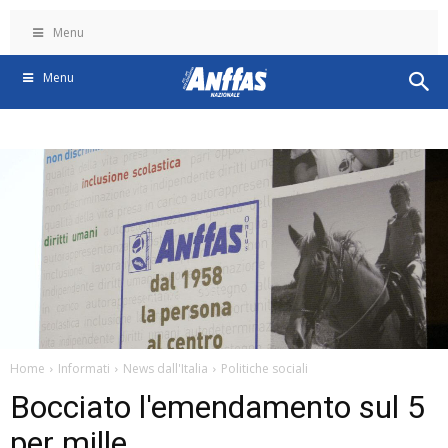
Menu
Menu
Home
Informati
News dall'Italia
Politiche sociali
Bocciato l'emendamento sul 5
per mille