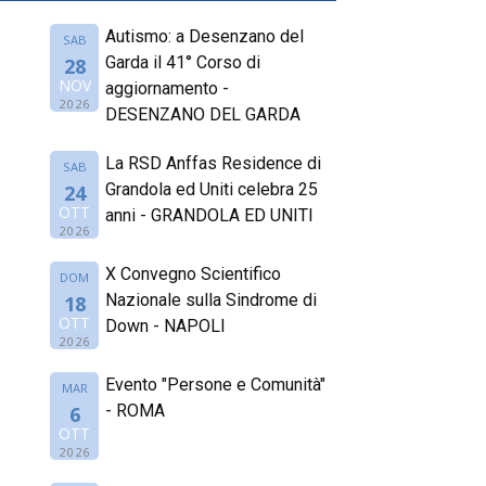
Autismo: a Desenzano del
SAB
Garda il 41° Corso di
28
NOV
aggiornamento -
2026
DESENZANO DEL GARDA
La RSD Anffas Residence di
SAB
Grandola ed Uniti celebra 25
24
OTT
anni - GRANDOLA ED UNITI
2026
X Convegno Scientifico
DOM
Nazionale sulla Sindrome di
18
OTT
Down - NAPOLI
2026
Evento "Persone e Comunità"
MAR
- ROMA
6
OTT
2026