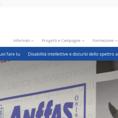
t
Informati
Progetti e Campagne
Formazione
oi fare tu
Disabilità intellettive e disturbi dello spettro a
Inclusione scolastica
Inclusione lavorativa
Notizie dalla FISH
Politiche sociali
Sport
Pillole
Formazione
Avvisi, bandi
Ricerca e Scienza
Welfare locale