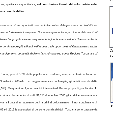
one, qualitativa e quantitativa,
sul contributo e il ruolo del volontariato e del
one con disabilità.
Cesvot –
mostrano quanto l’inserimento lavorativo delle persone con disabilità sia
 toscano è fortemente impegnato. Sostenere questo impegno è uno dei compiti di
este che, proprio attraverso questa indagine, le associazioni ci hanno rivolto: le
erventi sempre più efficaci, nell’accesso alle opportunità di finanziamento anche
Co
 che svolgeremo, come già abbiamo fatto, di concerto con la Regione Toscana e gli
ac
 6 anni, pari al 5,7% della popolazione residente, una percentuale in linea con
 3 milioni e 200mila. La maggioranza vive in famiglia, gli adulti con disabilità
 19,5%). Ma quanti svolgono un’attività lavorativa? Purtroppo pochi, pochissimi. In
itti al collocamento, di cui il 52,2% donne. Nel 2008 gli iscritti ammontavano a
, a fronte di un aumento degli iscritti al collocamento mirato, sottolineano gli
e
2008 e il 2013 le assunzioni di persone con disabilità in Toscana sono passate da