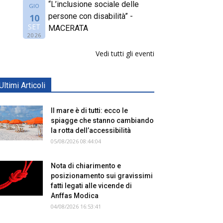
“L’inclusione sociale delle
GIO
persone con disabilità” -
10
SET
MACERATA
2026
Vedi tutti gli eventi
Ultimi Articoli
Il mare è di tutti: ecco le
spiagge che stanno cambiando
la rotta dell’accessibilità
05/08/2026 08:44:04
Nota di chiarimento e
posizionamento sui gravissimi
fatti legati alle vicende di
Anffas Modica
04/08/2026 16:53:41