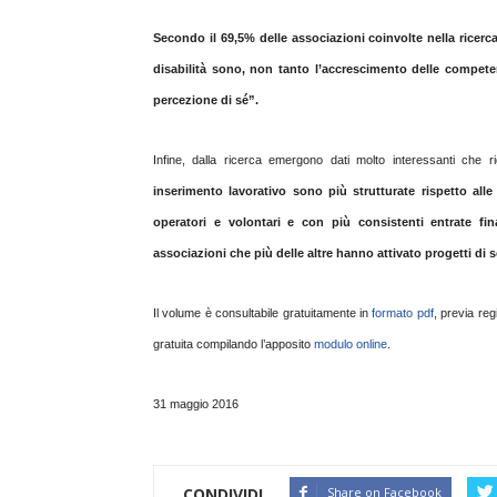
Secondo il 69,5% delle associazioni coinvolte nella ricerca,
disabilità sono, non tanto l’accrescimento delle competen
percezione di sé”.
Infine, dalla ricerca emergono dati molto interessanti che r
inserimento lavorativo sono più strutturate rispetto all
operatori e volontari e con più consistenti entrate fin
associazioni che più delle altre hanno attivato progetti di 
Il volume è consultabile gratuitamente in
formato pdf
, previa re
gratuita compilando l’apposito
modulo online
.
31 maggio 2016
CONDIVIDI
Share on Facebook