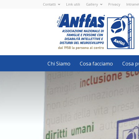
Contatti
Link utili
Gallery
Privacy
Intrane
Anffas
Nazionale
ETS
-
APS
-
Associazione
Nazionale
di
Famiglie
e
Persone
con
Chi Siamo
Cosa facciamo
Cosa pu
disabilità
intellettive
e
disturbi
del
neurosviluppo