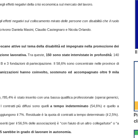
gli effetti negativi della crisi economica sul mercato del lavoro.
effetti negativi sul collocamento mirato delle persone con disabilità che il ruolo
scrivono Daniela Masini, Claudio Castegnaro e Nicola Orlando.
oscane attive sul tema della disabilità ed impegnate nella promozione dei
I
razione lavorativa.
Tra queste,
150 sono state intervistate in profondità
: 140
o B e 3 fondazioni di partecipazione. Il 58,6% sono concentrate nelle province di
ganizzazioni hanno coinvolto, sostenuto ed accompagnato oltre 9 mila
, l’85,4% è stato inserito con una bassa qualifica professionale (operai generici,
I contratti più diffusi sono quelli
a tempo indeterminato
(54,6%) e quello a
Pi
ggiungono il 7%. Residuale è la quota di contratti a tempo determinato (il 2,5%).
cl
riti (per il 56,5% delle associazioni) è “con l’aiuto di un altro collega/tutor” o “a
 5 sarebbe in grado di lavorare in autonomia.