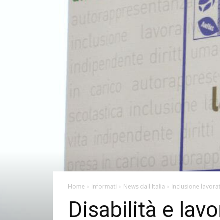
Home
Informati
News dall'Italia
Inclusione lavora
Disabilità e lav