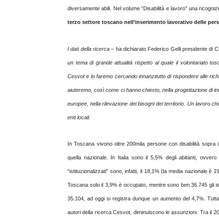
diversamente abili. Nel volume “Disabilità e lavoro” una ricognizi
terzo settore toscano nell’inserimento lavorativo delle pers
I dati della ricerca
– ha dichiarato Federico Gelli presidente di 
un tema di grande attualità rispetto al quale il volontariato
Cesvot e lo faremo cercando innanzitutto di rispondere alle richi
aiuteremo, così come ci hanno chiesto, nella progettazione di int
europee, nella rilevazione dei bisogni del territorio. Un lavoro
enti locali.
In Toscana vivono oltre 200mila persone con disabilità sopra i
quella nazionale. In Italia sono il 5,5% degli abitanti, ovvero
“istituzionalizzati” sono, infatti, il 18,1% (la media nazionale è
Toscana solo il 3,9% è occupato, mentre sono ben 36.745 gli iscr
35.104, ad oggi si registra dunque un aumento del 4,7%. Tuttavia
autori della ricerca Cesvot, diminuiscono le assunzioni. Tra il 