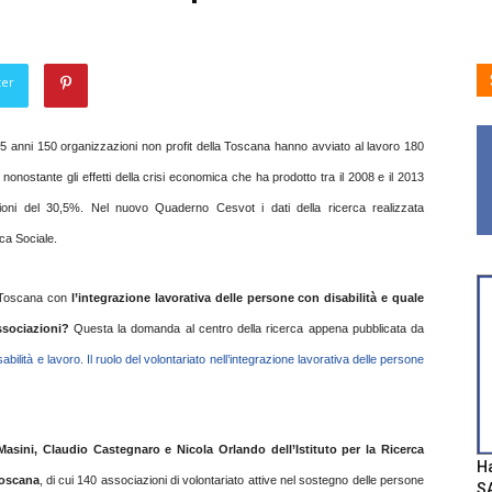
ter
mi 5 anni 150 organizzazioni non profit della Toscana hanno avviato al lavoro 180
 nonostante gli effetti della crisi economica che ha prodotto tra il 2008 e il 2013
zioni del 30,5%.
Nel nuovo Quaderno Cesvot i dati della ricerca realizzata
rca Sociale.
 Toscana con
l’integrazione lavorativa delle persone con disabilità e quale
ssociazioni?
Questa la domanda al centro della ricerca appena pubblicata da
sabilità e lavoro. Il ruolo del volontariato nell’integrazione lavorativa delle persone
asini, Claudio Castegnaro e Nicola Orlando dell’Istituto per la Ricerca
Ha
Toscana
, di cui 140 associazioni di volontariato attive nel sostegno delle persone
SA