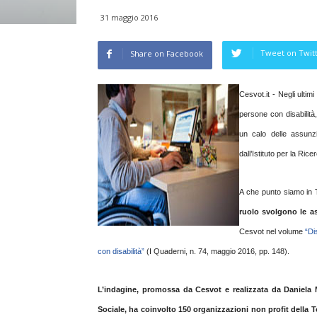
31 maggio 2016
Tweet on Twit
Share on Facebook
Cesvot.it - Negli ulti
persone con disabilità,
un calo delle assun
dall’Istituto per la Rice
A che punto siamo in
ruolo svolgono le a
Cesvot nel volume
“Di
con disabilità”
(I Quaderni, n. 74, maggio 2016, pp. 148).
L’indagine, promossa da Cesvot e realizzata da Daniela M
Sociale, ha coinvolto 150 organizzazioni non profit della 