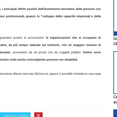
 i principali effetti positivi dell’inserimento lavorativo delle persone con
ze professionali, quanto lo “sviluppo delle capacità relazionali e della
iguardano proprio le associazioni:
le organizzazioni che si occupano di
Gu
C
e altre, da più tempo radicate sul territorio, con un maggior numero di
anziarie
, provenienti sia da privati che da soggetti pubblici.
Inoltre sono
servizio civile anche coinvolgendo persone con disabilità.
gistrazione all’area riservata MyCesvot, oppure è possibile richiederne una copia
Ca
ac
Tweet on Twitter