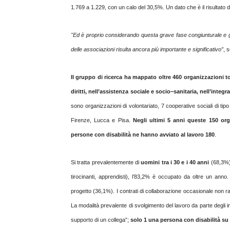
1.769 a 1.229, con un calo del 30,5%. Un dato che è il risultato de
"Ed è proprio considerando questa grave fase congiunturale e gli 
delle associazioni risulta ancora più importante e significativo”
, 
Il gruppo di ricerca ha mappato oltre 460 organizzazioni t
diritti, nell’assistenza sociale e socio–sanitaria, nell’integ
sono organizzazioni di volontariato, 7 cooperative sociali di tip
Firenze, Lucca e Pisa.
Negli ultimi 5 anni queste 150 or
persone con disabilità ne hanno avviato al lavoro 180
.
Si tratta prevalentemente di
uomini tra i 30 e i 40 anni
(68,3%)
tirocinanti, apprendisti), l’83,2% è occupato da oltre un anno. 
progetto (36,1%). I contrati di collaborazione occasionale non ra
La modalità prevalente di svolgimento del lavoro da parte degli inse
supporto di un collega”;
solo 1 una persona con disabilità su