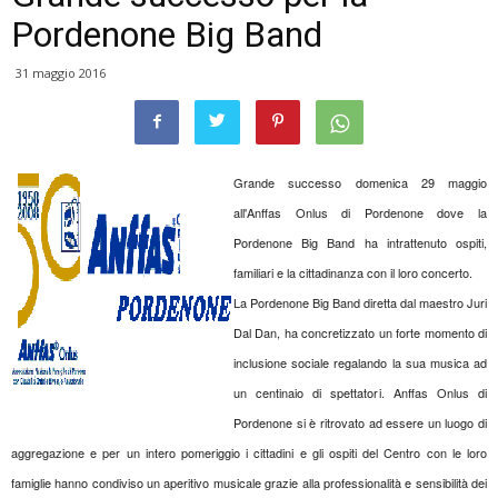
Pordenone Big Band
31 maggio 2016
Grande successo domenica 29 maggio
all'Anffas Onlus di Pordenone dove la
Pordenone Big Band ha intrattenuto ospiti,
familiari e la cittadinanza con il loro concerto.
La Pordenone Big Band diretta dal maestro Juri
Dal Dan, ha concretizzato un forte momento di
inclusione sociale regalando la sua musica ad
un centinaio di spettatori. Anffas Onlus di
Pordenone si è ritrovato ad essere un luogo di
aggregazione e per un intero pomeriggio i cittadini e gli ospiti del Centro con le loro
famiglie hanno condiviso un aperitivo musicale grazie alla professionalità e sensibilità dei