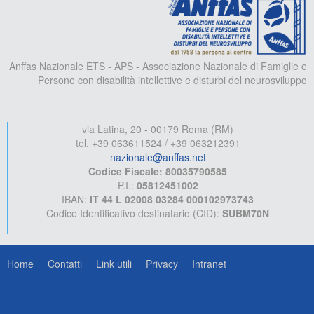
Anffas Nazionale ETS - APS - Associazione Nazionale di Famiglie e
Persone con disabilità intellettive e disturbi del neurosviluppo
via Latina, 20 - 00179 Roma (RM)
tel. +39 063611524 / +39 063212391
nazionale@anffas.net
Codice Fiscale: 80035790585
P.I.:
05812451002
IBAN:
IT 44 L 02008 03284 000102973743
Codice Identificativo destinatario (CID):
SUBM70N
Home
Contatti
Link utili
Privacy
Intranet