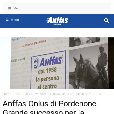
Menu
Menu
Home
Informati
News Anffas
Iniziative e comunicati Anffas locali
Anffas Onlus di Pordenone.
Grande successo per la