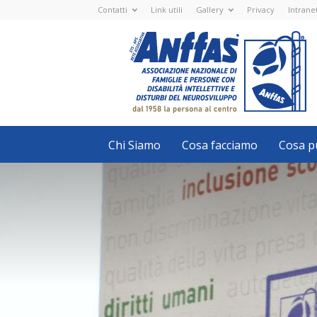
Contatti
Link utili
Gallery
Privacy
Intrane
Anffas
Nazionale
ETS
-
APS
-
Associazione
Nazionale
di
Famiglie
e
Persone
con
Chi Siamo
Cosa facciamo
Cosa pu
disabilità
intellettive
e
disturbi
del
neurosviluppo