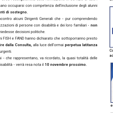
ssano occuparsi con competenza dell'inclusione degli alunni
nti di sostegno.
'incontro alcuni Dirigenti Generali che - pur comprendendo
izzazioni di persone con disabilità e dei loro familiari -
non
hiedesse decisioni politiche.
zioni FISH e FAND hanno dichiarato che sottoporranno presto
re dalla Consulta,
alla luce dell'ormai
perpetua latitanza
Co
urgenti.
ac
i - che rappresentano, va ricordato, la quasi totalità delle
sabilità - verrà resa nota il
10 novembre prossimo.
e