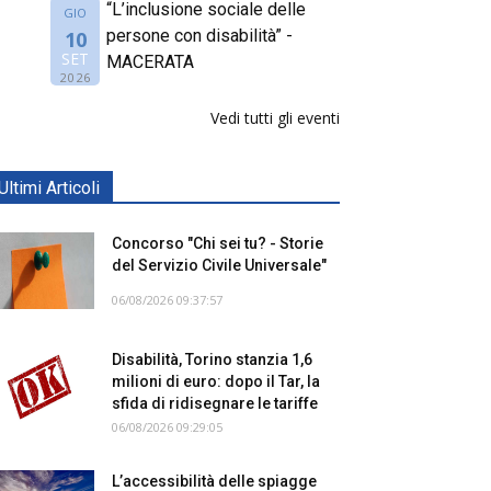
“L’inclusione sociale delle
GIO
persone con disabilità” -
10
SET
MACERATA
2026
Vedi tutti gli eventi
Ultimi Articoli
Concorso "Chi sei tu? - Storie
del Servizio Civile Universale"
06/08/2026 09:37:57
Disabilità, Torino stanzia 1,6
milioni di euro: dopo il Tar, la
sfida di ridisegnare le tariffe
06/08/2026 09:29:05
L’accessibilità delle spiagge