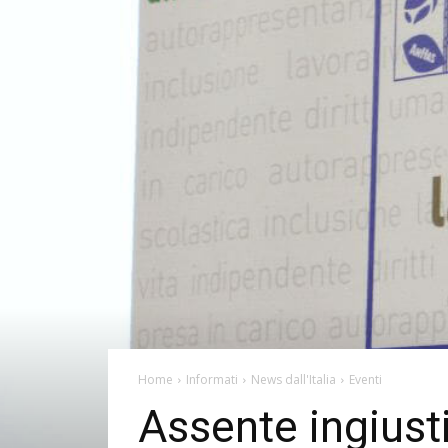
Home
Informati
News dall'Italia
Eventi
Assente ingiusti