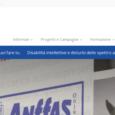
t
Informati
Progetti e Campagne
Formazione
oi fare tu
Disabilità intellettive e disturbi dello spettro a
Inclusione scolastica
Inclusione lavorativa
Notizie dalla FISH
Politiche sociali
Sport
Pillole
Formazione
Avvisi, bandi
Ricerca e Scienza
Welfare locale