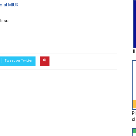
to al MIUR
ti su
I
Tweet on Twitter
Pi
cl