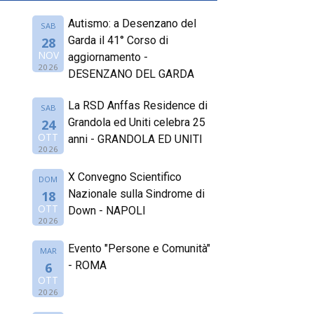
Autismo: a Desenzano del
SAB
Garda il 41° Corso di
28
NOV
aggiornamento -
2026
DESENZANO DEL GARDA
La RSD Anffas Residence di
SAB
Grandola ed Uniti celebra 25
24
OTT
anni - GRANDOLA ED UNITI
2026
X Convegno Scientifico
DOM
Nazionale sulla Sindrome di
18
OTT
Down - NAPOLI
2026
Evento "Persone e Comunità"
MAR
- ROMA
6
OTT
2026