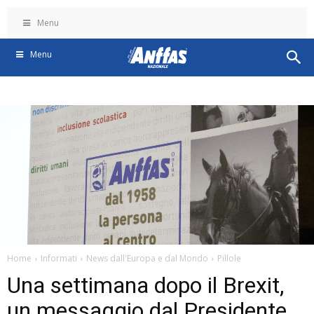
Menu
Menu
Home
Informati
News dall'Europa e dal Mondo
Pillole
Una settimana dopo il Brexit,
un messaggio dal Presidente