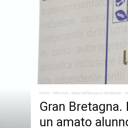
Home
Informati
News dall'Europa e dal Mondo
I
Gran Bretagna. 
un amato alunno