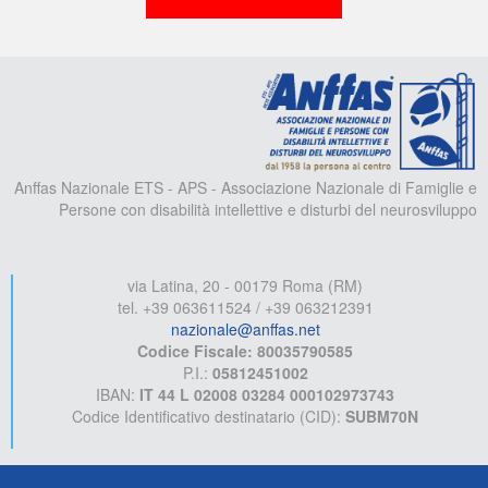
A
Anffas Nazionale ETS - APS - Associazione Nazionale di Famiglie e
Persone con disabilità intellettive e disturbi del neurosviluppo
via Latina, 20 - 00179 Roma (RM)
tel. +39 063611524 / +39 063212391
nazionale@anffas.net
Codice Fiscale: 80035790585
P.I.:
05812451002
IBAN:
IT 44 L 02008 03284 000102973743
Codice Identificativo destinatario (CID):
SUBM70N