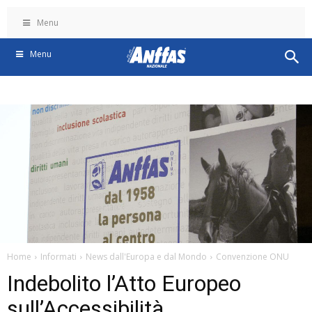
Menu
Menu
Home
Informati
News dall'Europa e dal Mondo
Convenzione ONU
Indebolito l’Atto Europeo
sull’Accessibilità