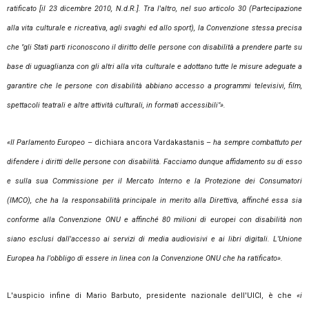
ratificato [il 23 dicembre 2010, N.d.R.]. Tra l'altro, nel suo articolo 30 (Partecipazione
alla vita culturale e ricreativa, agli svaghi ed allo sport), la Convenzione stessa precisa
che "gli Stati parti riconoscono il diritto delle persone con disabilità a prendere parte su
base di uguaglianza con gli altri alla vita culturale e adottano tutte le misure adeguate a
garantire che le persone con disabilità abbiano accesso a programmi televisivi, film,
spettacoli teatrali e altre attività culturali, in formati accessibili"».
«Il Parlamento Europeo
– dichiara ancora Vardakastanis –
ha sempre combattuto per
difendere i diritti delle persone con disabilità. Facciamo dunque affidamento su di esso
e sulla sua Commissione per il Mercato Interno e la Protezione dei Consumatori
(IMCO), che ha la responsabilità principale in merito alla Direttiva, affinché essa sia
conforme alla Convenzione ONU e affinché 80 milioni di europei con disabilità non
siano esclusi dall'accesso ai servizi di media audiovisivi e ai libri digitali. L'Unione
Europea ha l'obbligo di essere in linea con la Convenzione ONU che ha ratificato».
L'auspicio infine di Mario Barbuto, presidente nazionale dell'UICI, è che
«i