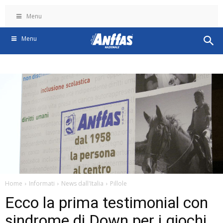
Menu
Menu
Home
Informati
News dall'Italia
Pillole
Ecco la prima testimonial con
sindrome di Down per i giochi