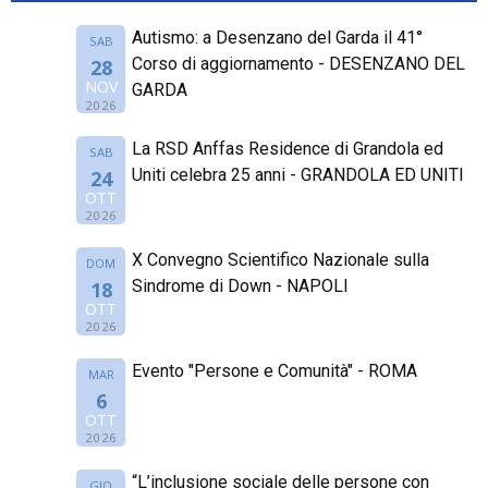
Autismo: a Desenzano del Garda il 41°
SAB
Corso di aggiornamento - DESENZANO DEL
28
NOV
GARDA
2026
La RSD Anffas Residence di Grandola ed
SAB
Uniti celebra 25 anni - GRANDOLA ED UNITI
24
OTT
2026
X Convegno Scientifico Nazionale sulla
DOM
Sindrome di Down - NAPOLI
18
OTT
2026
Evento "Persone e Comunità" - ROMA
MAR
6
OTT
2026
“L’inclusione sociale delle persone con
GIO