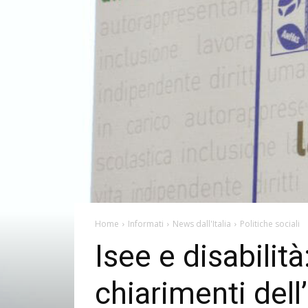
Home
Informati
News dall'Italia
Politiche sociali
Isee e disabilit
chiarimenti del