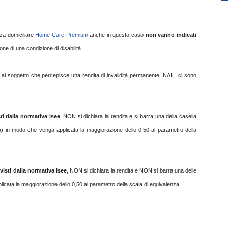
za domiciliare
Home Care Premium
anche in questo caso
non vanno indicati
ione di una condizione di disabilità.
 al soggetto che percepisce una rendita di invalidità permanente INAIL, ci sono
sti dalla normativa lsee
, NON si dichiara la rendita e si barra una della casella
nza) in modo che venga applicata la maggiorazione dello 0,50 al parametro della
evisti dalla normativa lsee
, NON si dichiara la rendita e NON si barra una delle
licata la maggiorazione dello 0,50 al parametro della scala di equivalenza.