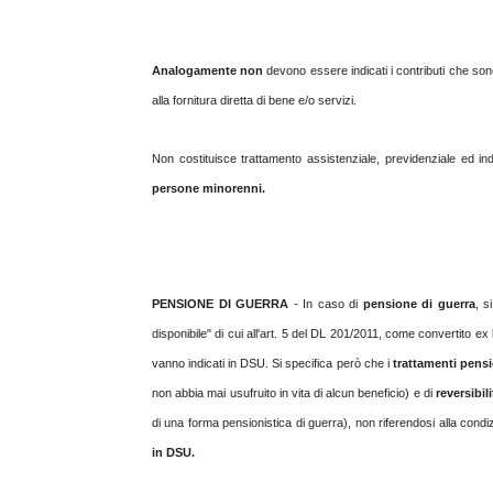
Analogamente n
on
devono essere indicati i contributi che so
alla fornitura diretta di bene e/o servizi.
Non costituisce trattamento assistenziale, previdenziale ed in
persone minorenni.
PENSIONE DI GUERRA
- In caso di
pensione di guerra
, s
disponibile" di cui all'art. 5 del DL 201/2011, come convertito e
vanno indicati in DSU. Si specifica però che i
trattamenti pensio
non abbia mai usufruito in vita di alcun beneficio) e di
reversibil
di una forma pensionistica di guerra), non riferendosi alla condi
in DSU.