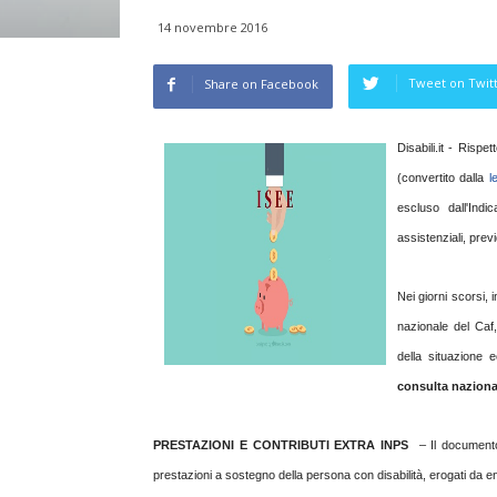
14 novembre 2016
Tweet on Twit
Share on Facebook
Disabili.it - Risp
(convertito dalla
l
escluso dall'Indi
assistenziali, previd
Nei giorni scorsi, 
nazionale del Caf
della situazione
consulta naziona
PRESTAZIONI E CONTRIBUTI EXTRA INPS
– Il documento d
prestazioni a sostegno della persona con disabilità, erogati da en