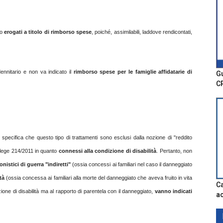
no
erogati a titolo di rimborso spese
, poiché, assimilabili, laddove rendicontati,
dennitario e non va indicato il
rimborso spese per le famiglie affidatarie di
Gu
C
i specifica che questo tipo di trattamenti sono esclusi dalla nozione di "reddito
x lege 214/2011 in quanto
connessi alla condizione di disabilità
. Pertanto, non
nistici di guerra "indiretti"
(ossia concessi ai familiari nel caso il danneggiato
ità
(ossia concessa ai familiari alla morte del danneggiato che aveva fruito in vita
Ca
zione di disabilità ma al rapporto di parentela con il danneggiato,
vanno indicati
ac