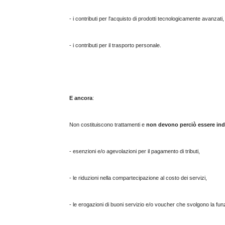
- i contributi per l'acquisto di prodotti tecnologicamente avanzati,
- i contributi per il trasporto personale.
E ancora
:
Non costituiscono trattamenti e
non devono perciò essere ind
- esenzioni e/o agevolazioni per il pagamento di tributi,
- le riduzioni nella compartecipazione al costo dei servizi,
- le erogazioni di buoni servizio e/o voucher che svolgono la funz