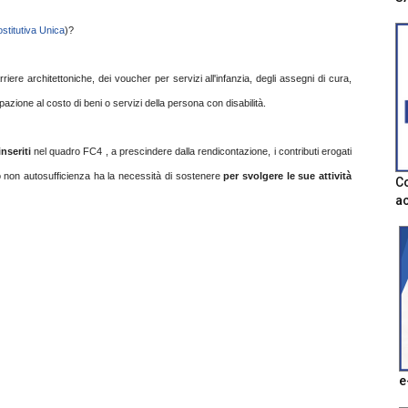
stitutiva Unica
)?
riere architettoniche, dei voucher per servizi all'infanzia, degli assegni di cura,
azione al costo di beni o servizi della persona con disabilità.
nseriti
nel quadro FC4 , a prescindere dalla rendicontazione, i contributi erogati
o non autosufficienza ha la necessità di sostenere
per svolgere le sue attività
Co
ac
e