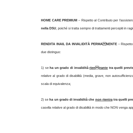
HOME CARE PREMIUM
– Rispetto al Contributo per l'assisten
nella DSU
, poiché si tratta sempre di trattamenti percepiti in rag
RENDITA INAIL DA INVALIDITÀ PERMANENTE
– Rispetto
due distinguo:
1) se
ha un grado di invalidità
rientrante
tra quelli previ
relative al grado di disabilità (media, grave, non autosufficie
scala di equivalenza;
2) se
ha un grado di invalidità che
non rientra
tra quelli pr
casella relative al grado di disabilità in modo che NON venga app