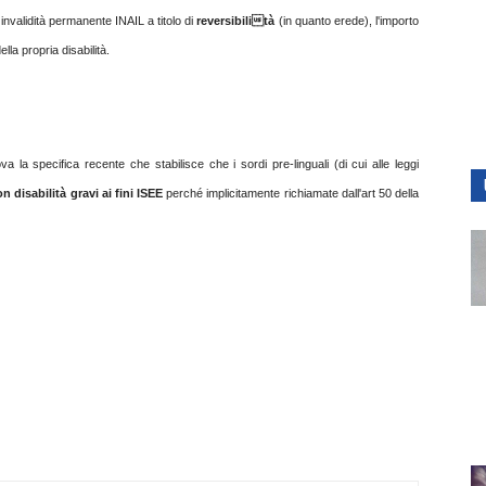
invalidità permanente INAIL a titolo di
reversibilità
(in quanto erede), l'importo
lla propria disabilità.
va la specifica recente che stabilisce che i sordi pre-linguali (di cui alle leggi
 disabilità gravi ai fini ISEE
perché implicitamente richiamate dall'art 50 della