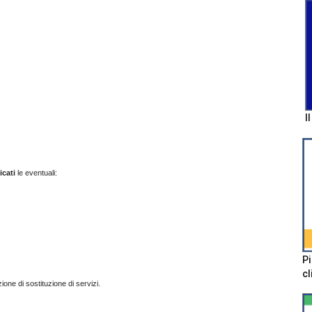
I
icati
le eventuali:
Pi
cl
ione di sostituzione di servizi.