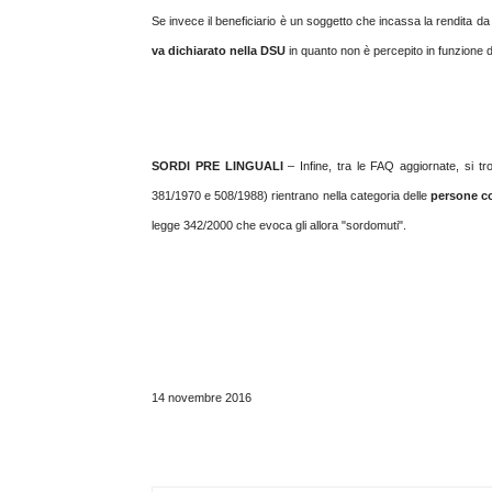
Se invece il beneficiario è un soggetto che incassa la rendita da 
va dichiarato nella DSU
in quanto non è percepito in funzione de
SORDI PRE LINGUALI
– Infine, tra le FAQ aggiornate, si tro
381/1970 e 508/1988) rientrano nella categoria delle
persone con
legge 342/2000 che evoca gli allora "sordomuti".
14 novembre 2016