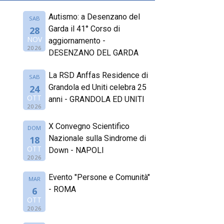
Autismo: a Desenzano del
SAB
Garda il 41° Corso di
28
NOV
aggiornamento -
2026
DESENZANO DEL GARDA
La RSD Anffas Residence di
SAB
Grandola ed Uniti celebra 25
24
OTT
anni - GRANDOLA ED UNITI
2026
X Convegno Scientifico
DOM
Nazionale sulla Sindrome di
18
OTT
Down - NAPOLI
2026
Evento "Persone e Comunità"
MAR
- ROMA
6
OTT
2026