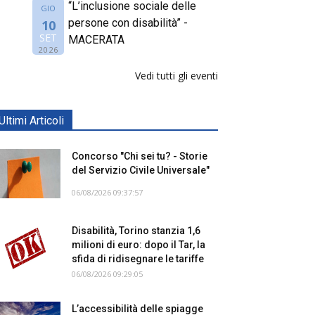
“L’inclusione sociale delle
GIO
persone con disabilità” -
10
SET
MACERATA
2026
Vedi tutti gli eventi
Ultimi Articoli
Concorso "Chi sei tu? - Storie
del Servizio Civile Universale"
06/08/2026 09:37:57
Disabilità, Torino stanzia 1,6
milioni di euro: dopo il Tar, la
sfida di ridisegnare le tariffe
06/08/2026 09:29:05
L’accessibilità delle spiagge