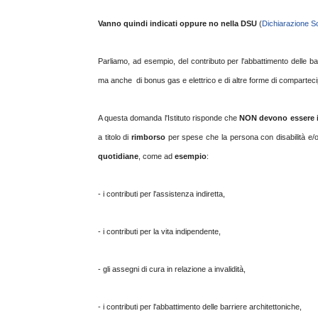
Vanno quindi indicati oppure no nella DSU
(
Dichiarazione So
Parliamo, ad esempio, del contributo per l'abbattimento delle bar
ma anche di bonus gas e elettrico e di altre forme di compartecip
A questa domanda l'Istituto risponde che
NON devono essere i
a titolo di
rimborso
per spese che la persona con disabilità e/
quotidiane
, come ad
esempio
:
- i contributi per l'assistenza indiretta,
- i contributi per la vita indipendente,
- gli assegni di cura in relazione a invalidità,
- i contributi per l'abbattimento delle barriere architettoniche,