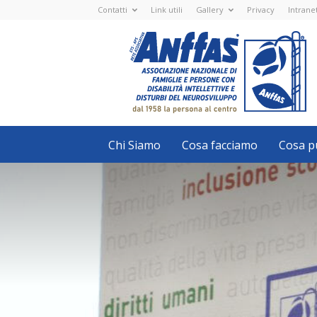
Contatti
Link utili
Gallery
Privacy
Intrane
Anffas
Nazionale
ETS
-
APS
-
Associazione
Nazionale
di
Famiglie
e
Persone
con
Chi Siamo
Cosa facciamo
Cosa pu
disabilità
intellettive
e
disturbi
del
neurosviluppo