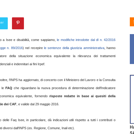
ter
etto a Isee e disabilità, come sappiamo,
le modifiche introdotte dal dl n. 42/2016
egge n. 89/2016
) nel recepire
le sentenze della giustizia amministrativa
, hanno
catore della situazione economica equivalente la rilevanza dei trattamenti
enziali e indennitari ai fini Irpef.
inoltre, l'INPS ha aggiornato, di concerto con il Ministero del Lavoro e la Consulta
, le
FAQ
che riguardano la nuova procedura di determinazione dell'Indicatore
 economica equivalente, fornendo
risposte redatte in base ai quesiti della
le dei CAF
, e valide dal 29 maggio 2016.
elle Faq Isee, in particolare, dà indicazioni utili rispetto a tutti i contributi o
Ha
ti diversi dall'INPS (es. Regione, Comune, Inail etc).
SA