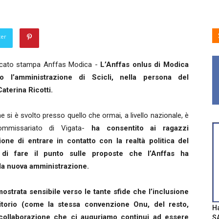
ter
cato stampa Anffas Modica -
L’Anffas onlus di Modica
to l’amministrazione di Scicli, nella persona del
aterina Ricotti.
e si è svolto presso quello che ormai, a livello nazionale, è
commissariato di Vigata-
ha consentito ai ragazzi
ione di entrare in contatto con la realtà politica del
e di fare il punto sulle proposte che l’Anffas ha
la nuova amministrazione.
 mostrata sensibile verso le tante sfide che l’inclusione
ritorio (come la stessa convenzione Onu, del resto,
Ha
 collaborazione che ci auguriamo continui ad essere
SA