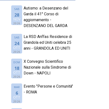
Autismo: a Desenzano del
SAB
Garda il 41° Corso di
28
NOV
aggiornamento -
2026
DESENZANO DEL GARDA
La RSD Anffas Residence di
SAB
Grandola ed Uniti celebra 25
24
OTT
anni - GRANDOLA ED UNITI
2026
X Convegno Scientifico
DOM
Nazionale sulla Sindrome di
18
OTT
Down - NAPOLI
2026
Evento "Persone e Comunità"
MAR
- ROMA
6
OTT
2026