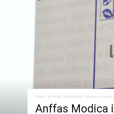
Home
Informati
News Anffas
Iniziative e comunica
Anffas Modica i