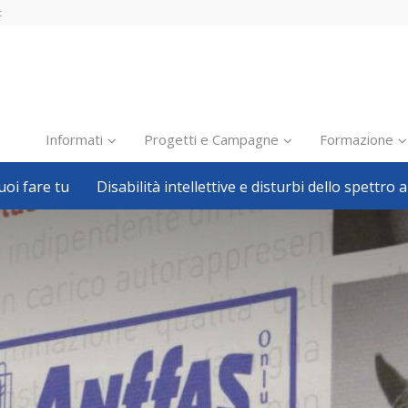
t
Informati
Progetti e Campagne
Formazione
oi fare tu
Disabilità intellettive e disturbi dello spettro a
Inclusione scolastica
Inclusione lavorativa
Notizie dalla FISH
Politiche sociali
Sport
Pillole
Formazione
Avvisi, bandi
Ricerca e Scienza
Welfare locale