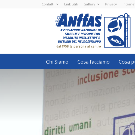
Contatti
Link utili
Gallery
Privacy
Intrane
Anffas
Nazionale
ETS
-
APS
-
Associazione
Nazionale
di
Famiglie
e
Persone
con
Chi Siamo
Cosa facciamo
Cosa pu
disabilità
intellettive
e
disturbi
del
neurosviluppo