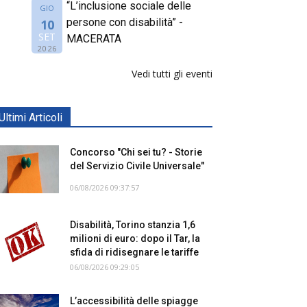
“L’inclusione sociale delle
GIO
persone con disabilità” -
10
SET
MACERATA
2026
Vedi tutti gli eventi
Ultimi Articoli
Concorso "Chi sei tu? - Storie
del Servizio Civile Universale"
06/08/2026 09:37:57
Disabilità, Torino stanzia 1,6
milioni di euro: dopo il Tar, la
sfida di ridisegnare le tariffe
06/08/2026 09:29:05
L’accessibilità delle spiagge