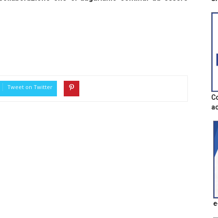
Tweet on Twitter
Co
ac
e