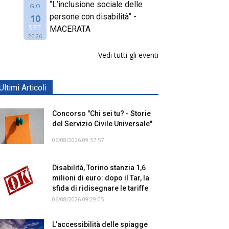
“L’inclusione sociale delle
GIO
persone con disabilità” -
10
SET
MACERATA
2026
Vedi tutti gli eventi
Ultimi Articoli
Concorso "Chi sei tu? - Storie
del Servizio Civile Universale"
06/08/2026 09:37:57
Disabilità, Torino stanzia 1,6
milioni di euro: dopo il Tar, la
sfida di ridisegnare le tariffe
06/08/2026 09:29:05
L’accessibilità delle spiagge