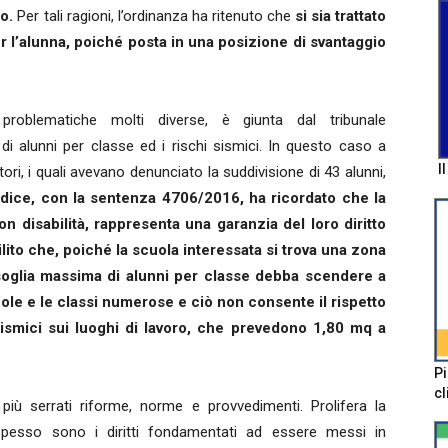
o.
Per tali ragioni, l’ordinanza ha ritenuto che
si sia trattato
r l’alunna, poiché posta in una posizione di svantaggio
problematiche molti diverse, è giunta dal tribunale
di alunni per classe ed i rischi sismici. In questo caso a
I
tori, i quali avevano denunciato la suddivisione di 43 alunni,
iudice, con la sentenza 4706/2016, ha ricordato che la
on disabilità, rappresenta una garanzia del loro diritto
bilito che, poiché la scuola interessata si trova una zona
 soglia massima di alunni per classe debba scendere a
cole e le classi numerose e ciò non consente il rispetto
sismici sui luoghi di lavoro, che prevedono 1,80 mq a
Pi
cl
iù serrati riforme, norme e provvedimenti. Prolifera la
ù spesso sono i diritti fondamentati ad essere messi in