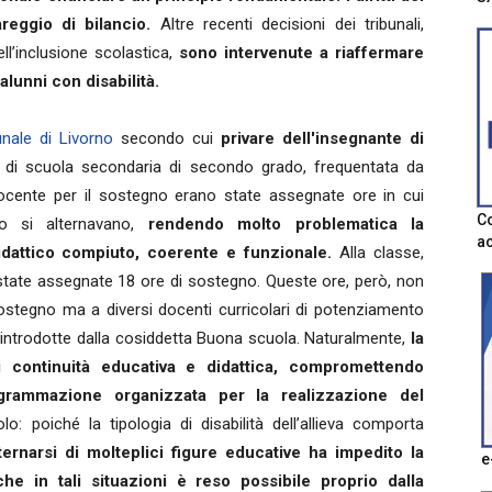
areggio di bilancio.
Altre recenti decisioni dei tribunali,
ell’inclusione scolastica,
sono intervenute a riaffermare
 alunni con disabilità.
unale di Livorno
secondo cui
privare dell'insegnante di
di scuola secondaria di secondo grado, frequentata da
el docente per il sostegno erano state assegnate ore in cui
Co
nto si alternavano,
rendendo molto problematica la
ac
dattico compiuto, coerente e funzionale.
Alla classe,
o state assegnate 18 ore di sostegno. Queste ore, però, non
ostegno ma a diversi docenti curricolari di potenziamento
e introdotte dalla cosiddetta Buona scuola. Naturalmente,
la
i continuità educativa e didattica, compromettendo
grammazione organizzata per la realizzazione del
: poiché la tipologia di disabilità dell’allieva comporta
lternarsi di molteplici figure educative ha impedito la
e
he in tali situazioni è reso possibile proprio dalla