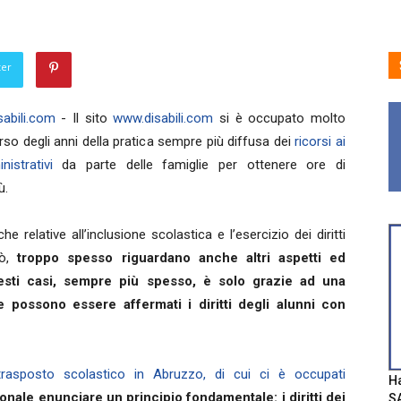
ter
abili.com
- Il sito
www.disabili.com
si è occupato molto
so degli anni della pratica sempre più diffusa dei
ricorsi ai
nistrativi
da parte delle famiglie per ottenere ore di
ù.
e relative all’inclusione scolastica e l’esercizio dei diritti
rò,
troppo spesso riguardano anche altri aspetti ed
sti casi, sempre più spesso, è solo grazie ad una
 possono essere affermati i diritti degli alunni con
trasposto scolastico in Abruzzo, di cui ci è occupati
Ha
ionale enunciare un principio fondamentale: i diritti dei
SA