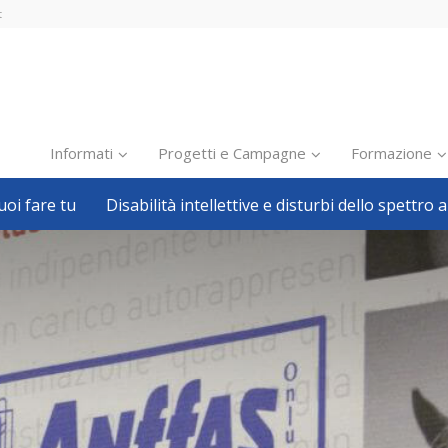
t
Informati
Progetti e Campagne
Formazione
oi fare tu
Disabilità intellettive e disturbi dello spettro a
Inclusione scolastica
Inclusione lavorativa
Notizie dalla FISH
Politiche sociali
Sport
Pillole
Formazione
Avvisi, bandi
Ricerca e Scienza
Welfare locale