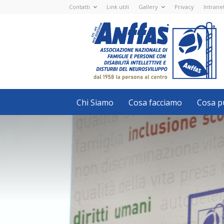
Contatti
Link utili
Gallery
Privacy
Intrane
Anffas
Nazionale
ETS
-
APS
-
Associazione
Nazionale
di
Famiglie
e
Persone
con
Chi Siamo
Cosa facciamo
Cosa pu
disabilità
intellettive
e
disturbi
del
neurosviluppo