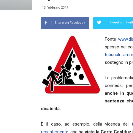
13 febbraio 2017
Tweet on Twit
Share on Facebook
Fonte
www.dis
spesso nel cor
tribunali ammi
sostegno in pi
Le problematich
connessi, pe
anche in que
sentenza che
disabilità.
È il caso, ad esempio, della vicenda del
recentemente,
che ha
visto la Corte Costituz