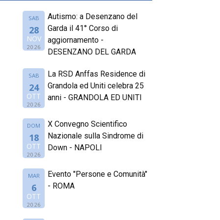
Autismo: a Desenzano del
SAB
Garda il 41° Corso di
28
NOV
aggiornamento -
2026
DESENZANO DEL GARDA
La RSD Anffas Residence di
SAB
Grandola ed Uniti celebra 25
24
OTT
anni - GRANDOLA ED UNITI
2026
X Convegno Scientifico
DOM
Nazionale sulla Sindrome di
18
OTT
Down - NAPOLI
2026
Evento "Persone e Comunità"
MAR
- ROMA
6
OTT
2026