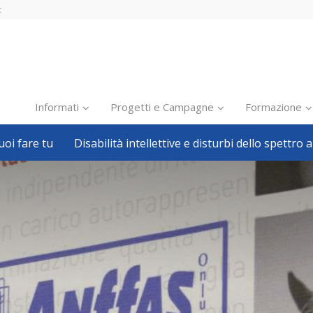
t
Informati
Progetti e Campagne
Formazione
oi fare tu
Disabilità intellettive e disturbi dello spettro a
Inclusione scolastica
Inclusione lavorativa
Notizie dalla FISH
Politiche sociali
Sport
Pillole
Formazione
Avvisi, bandi
Ricerca e Scienza
Welfare locale