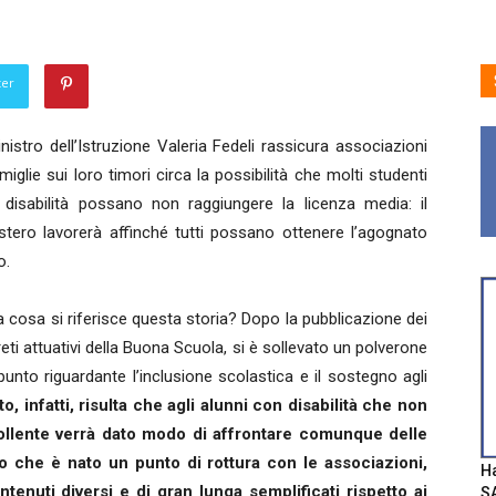
ter
inistro dell’Istruzione Valeria Fedeli rassicura associazioni
miglie sui loro timori circa la possibilità che molti studenti
 disabilità possano non raggiungere la licenza media: il
stero lavorerà affinché tutti possano ottenere l’agognato
o.
 cosa si riferisce questa storia? Dopo la pubblicazione dei
eti attuativi della Buona Scuola, si è sollevato un polverone
punto riguardante l’inclusione scolastica e il sostegno agli
to, infatti, risulta che agli alunni con disabilità che non
ollente verrà dato modo di affrontare comunque delle
o che è nato un punto di rottura con le associazioni,
Ha
enuti diversi e di gran lunga semplificati rispetto ai
SA