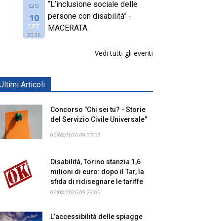
“L’inclusione sociale delle
GIO
persone con disabilità” -
10
SET
MACERATA
2026
Vedi tutti gli eventi
Ultimi Articoli
Concorso "Chi sei tu? - Storie
del Servizio Civile Universale"
06/08/2026 09:37:57
Disabilità, Torino stanzia 1,6
milioni di euro: dopo il Tar, la
sfida di ridisegnare le tariffe
06/08/2026 09:29:05
L’accessibilità delle spiagge