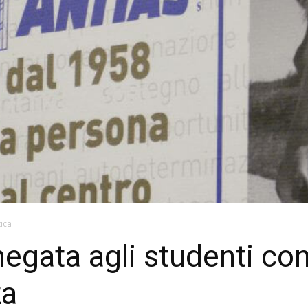
tica
gata agli studenti con d
za