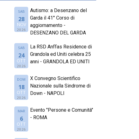
Autismo: a Desenzano del
SAB
Garda il 41° Corso di
28
NOV
aggiornamento -
2026
DESENZANO DEL GARDA
La RSD Anffas Residence di
SAB
Grandola ed Uniti celebra 25
24
OTT
anni - GRANDOLA ED UNITI
2026
X Convegno Scientifico
DOM
Nazionale sulla Sindrome di
18
OTT
Down - NAPOLI
2026
Evento "Persone e Comunità"
MAR
- ROMA
6
OTT
2026