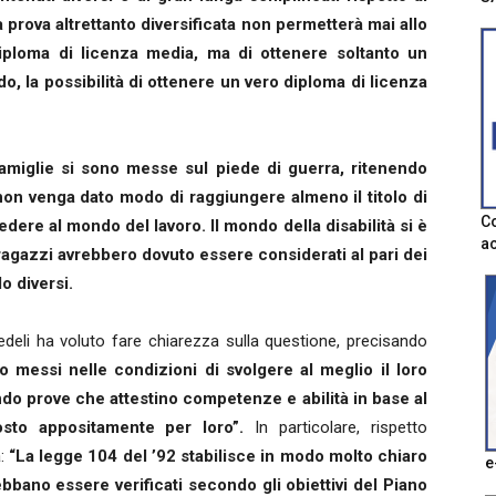
prova altrettanto diversificata non permetterà mai allo
diploma di licenza media, ma di ottenere soltanto un
do, la possibilità di ottenere un vero diploma di licenza
famiglie si sono messe sul piede di guerra, ritenendo
 non venga dato modo di raggiungere almeno il titolo di
Co
ere al mondo del lavoro. Il mondo della disabilità si è
ac
agazzi avrebbero dovuto essere considerati al pari dei
o diversi.
edeli ha voluto fare chiarezza sulla questione, precisando
nno messi nelle condizioni di svolgere al meglio il loro
do prove che attestino competenze e abilità in base al
posto appositamente per loro”.
In particolare, rispetto
a:
“La legge 104 del ’92 stabilisce in modo molto chiaro
e
ebbano essere verificati secondo gli obiettivi del Piano