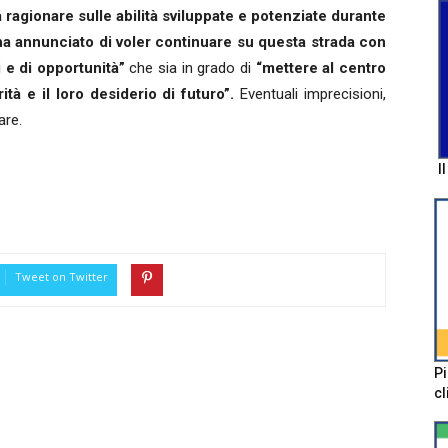
a ragionare sulle abilità sviluppate e potenziate durante
 ha annunciato di voler continuare su questa strada con
ti e di opportunità”
che sia in grado di
“mettere al centro
ità e il loro desiderio di futuro”.
Eventuali imprecisioni,
are.
I
Tweet on Twitter
Pi
cl