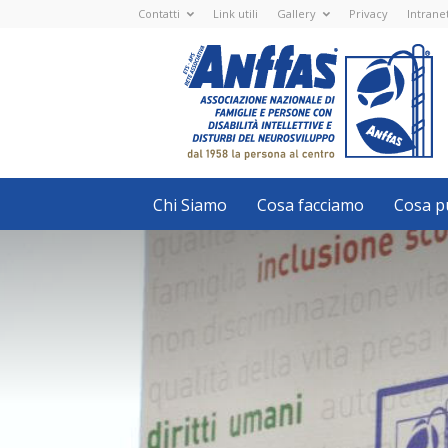
Contatti
Link utili
Gallery
Privacy
Intrane
Anffas
Nazionale
ETS
-
APS
-
Associazione
Nazionale
di
Famiglie
e
Persone
con
Chi Siamo
Cosa facciamo
Cosa pu
disabilità
intellettive
e
disturbi
del
neurosviluppo