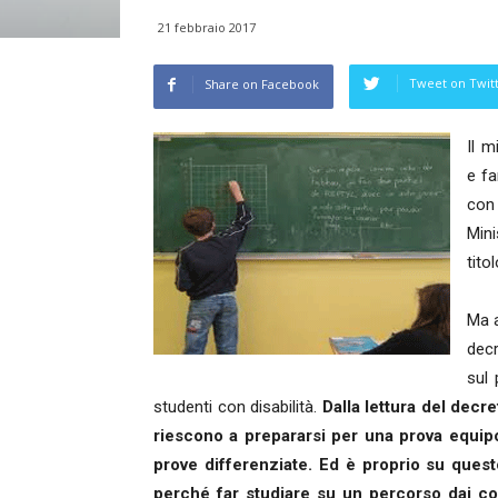
21 febbraio 2017
Tweet on Twit
Share on Facebook
Il m
e fa
con
Mini
titol
Ma a
decr
sul 
studenti con disabilità.
Dalla lettura del decre
riescono a prepararsi per una prova equip
prove differenziate. Ed è proprio su quest
perché far studiare su un percorso dai cont