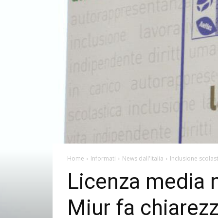
Home
Informati
News dall'Italia
Inclusione scolas
Licenza media ne
Miur fa chiarez