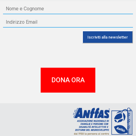
DONA ORA
A