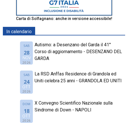
Carta di Solfagnano: anche in versione accessibile!
In calendario
Autismo: a Desenzano del Garda il 41°
SAB
Corso di aggiornamento - DESENZANO DEL
28
NOV
GARDA
2026
La RSD Anffas Residence di Grandola ed
SAB
Uniti celebra 25 anni - GRANDOLA ED UNITI
24
OTT
2026
X Convegno Scientifico Nazionale sulla
DOM
Sindrome di Down - NAPOLI
18
OTT
2026