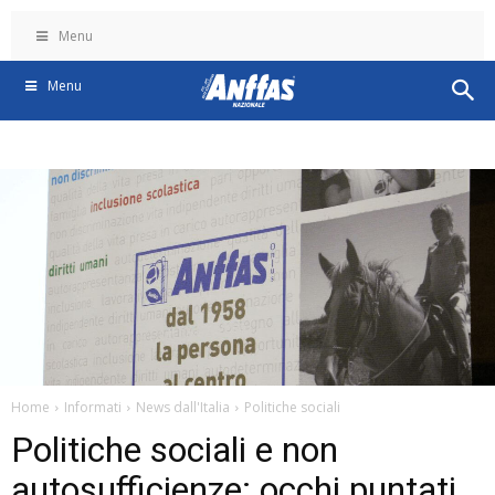
Menu
Menu
Home
Informati
News dall'Italia
Politiche sociali
Politiche sociali e non
autosufficienze: occhi puntati