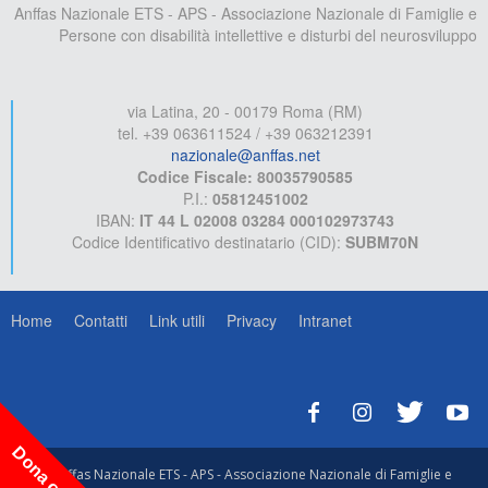
Anffas Nazionale ETS - APS - Associazione Nazionale di Famiglie e
Persone con disabilità intellettive e disturbi del neurosviluppo
via Latina, 20 - 00179 Roma (RM)
tel. +39 063611524 / +39 063212391
nazionale@anffas.net
Codice Fiscale: 80035790585
P.I.:
05812451002
IBAN:
IT 44 L 02008 03284 000102973743
Codice Identificativo destinatario (CID):
SUBM70N
Home
Contatti
Link utili
Privacy
Intranet
Dona ora!
© Anffas Nazionale ETS - APS - Associazione Nazionale di Famiglie e