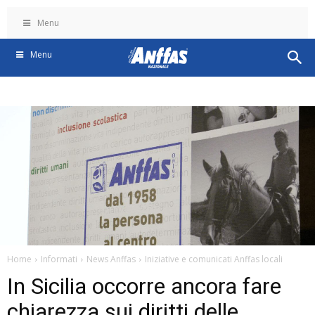
Menu
Menu
Home
Informati
News Anffas
Iniziative e comunicati Anffas locali
In Sicilia occorre ancora fare
chiarezza sui diritti delle