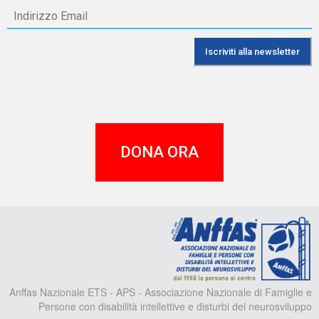
DONA ORA
A
Anffas Nazionale ETS - APS - Associazione Nazionale di Famiglie e
Persone con disabilità intellettive e disturbi del neurosviluppo