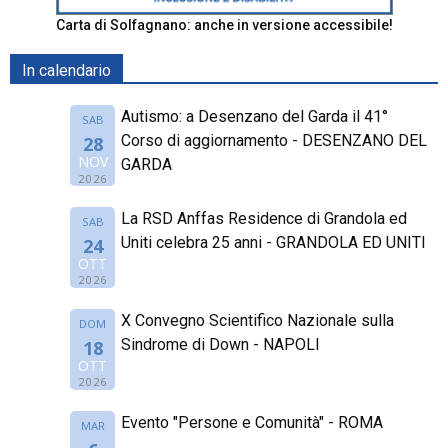
Carta di Solfagnano: anche in versione accessibile!
In calendario
Autismo: a Desenzano del Garda il 41°
SAB
Corso di aggiornamento - DESENZANO DEL
28
NOV
GARDA
2026
La RSD Anffas Residence di Grandola ed
SAB
Uniti celebra 25 anni - GRANDOLA ED UNITI
24
OTT
2026
X Convegno Scientifico Nazionale sulla
DOM
Sindrome di Down - NAPOLI
18
OTT
2026
Evento "Persone e Comunità" - ROMA
MAR