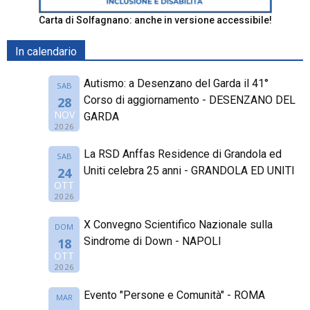
Carta di Solfagnano: anche in versione accessibile!
In calendario
Autismo: a Desenzano del Garda il 41°
SAB
Corso di aggiornamento - DESENZANO DEL
28
NOV
GARDA
2026
La RSD Anffas Residence di Grandola ed
SAB
Uniti celebra 25 anni - GRANDOLA ED UNITI
24
OTT
2026
X Convegno Scientifico Nazionale sulla
DOM
Sindrome di Down - NAPOLI
18
OTT
2026
Evento "Persone e Comunità" - ROMA
MAR