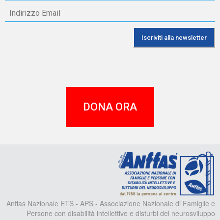
DONA ORA
A
Anffas Nazionale ETS - APS - Associazione Nazionale di Famiglie e
Persone con disabilità intellettive e disturbi del neurosviluppo