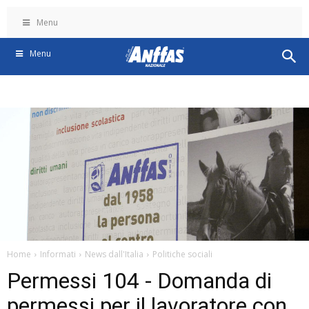
Menu
Menu
Home
Informati
News dall'Italia
Politiche sociali
Permessi 104 - Domanda di
permessi per il lavoratore con