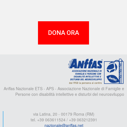
DONA ORA
A
Anffas Nazionale ETS - APS - Associazione Nazionale di Famiglie e
Persone con disabilità intellettive e disturbi del neurosviluppo
via Latina, 20 - 00179 Roma (RM)
tel. +39 063611524 / +39 063212391
nazionale@anffas.net