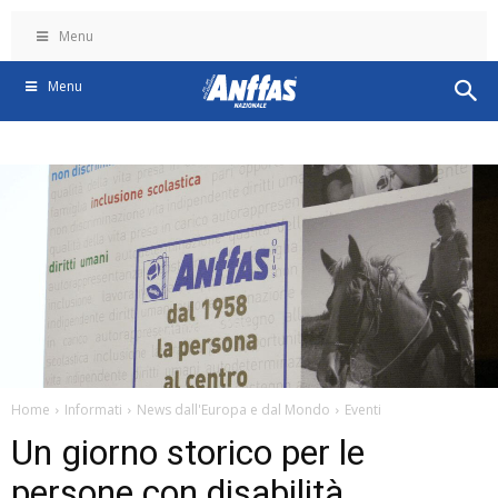
Menu
Menu
Home
Informati
News dall'Europa e dal Mondo
Eventi
Un giorno storico per le
persone con disabilità