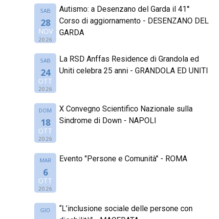
Autismo: a Desenzano del Garda il 41°
SAB
Corso di aggiornamento - DESENZANO DEL
28
NOV
GARDA
2026
La RSD Anffas Residence di Grandola ed
SAB
Uniti celebra 25 anni - GRANDOLA ED UNITI
24
OTT
2026
X Convegno Scientifico Nazionale sulla
DOM
Sindrome di Down - NAPOLI
18
OTT
2026
Evento "Persone e Comunità" - ROMA
MAR
6
OTT
2026
“L’inclusione sociale delle persone con
GIO