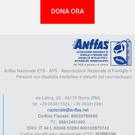
DONA ORA
A
Anffas Nazionale ETS - APS - Associazione Nazionale di Famiglie e
Persone con disabilità intellettive e disturbi del neurosviluppo
via Latina, 20 - 00179 Roma (RM)
tel. +39 063611524 / +39 063212391
nazionale@anffas.net
Codice Fiscale: 80035790585
P.I.:
05812451002
IBAN:
IT 44 L 02008 03284 000102973743
Codice Identificativo destinatario (CID):
SUBM70N