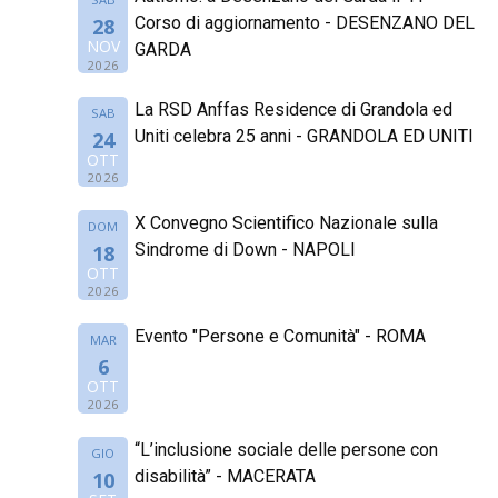
Corso di aggiornamento - DESENZANO DEL
28
NOV
GARDA
2026
La RSD Anffas Residence di Grandola ed
SAB
Uniti celebra 25 anni - GRANDOLA ED UNITI
24
OTT
2026
X Convegno Scientifico Nazionale sulla
DOM
Sindrome di Down - NAPOLI
18
OTT
2026
Evento "Persone e Comunità" - ROMA
MAR
6
OTT
2026
“L’inclusione sociale delle persone con
GIO
disabilità” - MACERATA
10