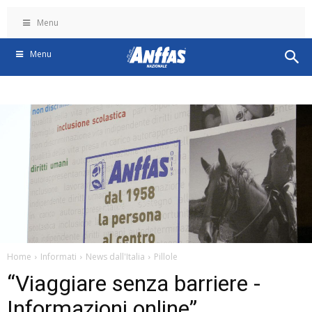
Menu
Menu
Home
Informati
News dall'Italia
Pillole
“Viaggiare senza barriere -
Informazioni online”