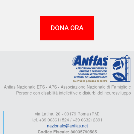
DONA ORA
A
Anffas Nazionale ETS - APS - Associazione Nazionale di Famiglie e
Persone con disabilità intellettive e disturbi del neurosviluppo
via Latina, 20 - 00179 Roma (RM)
tel. +39 063611524 / +39 063212391
nazionale@anffas.net
Codice Fiscale: 80035790585