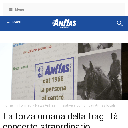
Menu
Menu
Home
Informati
News Anffas
Iniziative e comunicati Anffas locali
La forza umana della fragilità:
concerto straordinario