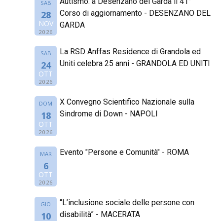
Autismo: a Desenzano del Garda il 41°
SAB
Corso di aggiornamento - DESENZANO DEL
28
NOV
GARDA
2026
La RSD Anffas Residence di Grandola ed
SAB
Uniti celebra 25 anni - GRANDOLA ED UNITI
24
OTT
2026
X Convegno Scientifico Nazionale sulla
DOM
Sindrome di Down - NAPOLI
18
OTT
2026
Evento "Persone e Comunità" - ROMA
MAR
6
OTT
2026
“L’inclusione sociale delle persone con
GIO
disabilità” - MACERATA
10