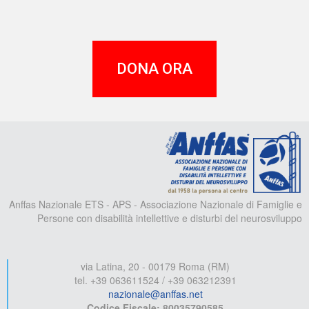
DONA ORA
A
Anffas Nazionale ETS - APS - Associazione Nazionale di Famiglie e
Persone con disabilità intellettive e disturbi del neurosviluppo
via Latina, 20 - 00179 Roma (RM)
tel. +39 063611524 / +39 063212391
nazionale@anffas.net
Codice Fiscale: 80035790585