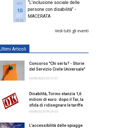
“L’inclusione sociale delle
GIO
persone con disabilità” -
10
SET
MACERATA
2026
Vedi tutti gli eventi
Ultimi Articoli
Concorso "Chi sei tu? - Storie
del Servizio Civile Universale"
06/08/2026 09:37:57
Disabilità, Torino stanzia 1,6
milioni di euro: dopo il Tar, la
sfida di ridisegnare le tariffe
06/08/2026 09:29:05
L’accessibilità delle spiagge