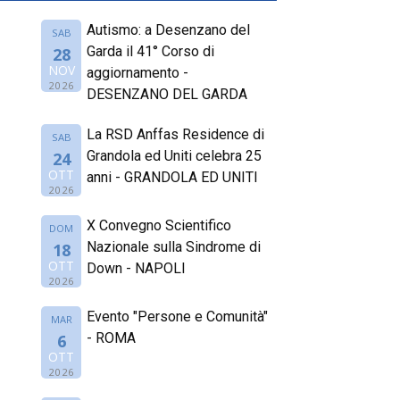
Autismo: a Desenzano del
SAB
Garda il 41° Corso di
28
NOV
aggiornamento -
2026
DESENZANO DEL GARDA
La RSD Anffas Residence di
SAB
Grandola ed Uniti celebra 25
24
OTT
anni - GRANDOLA ED UNITI
2026
X Convegno Scientifico
DOM
Nazionale sulla Sindrome di
18
OTT
Down - NAPOLI
2026
Evento "Persone e Comunità"
MAR
- ROMA
6
OTT
2026