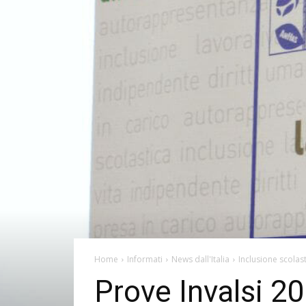
Home
Informati
News dall'Italia
Inclusione scolas
Prove Invalsi 2