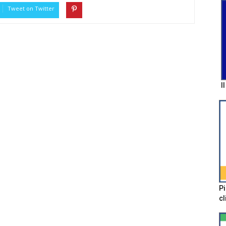
Tweet on Twitter
I
Pi
cl