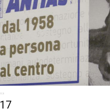
tica
017