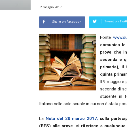
2 maggio 2017
Tweet on Twit
Share on Facebook
Fonte
www.sup
comunica le 
prove che in
seconda e qu
primaria), i
quinta primar
Il 9 maggio è 
seconda di sc
studente in 
Italiano nelle sole scuole in cui non è stata po
La
Nota del 20 marzo 2017
,
sulla parteci
(BES) alle prove, si riferisce a qualunque