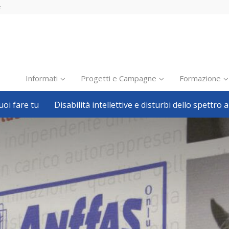
t
Informati
Progetti e Campagne
Formazione
oi fare tu
Disabilità intellettive e disturbi dello spettro a
Inclusione scolastica
Inclusione lavorativa
Notizie dalla FISH
Politiche sociali
Sport
Pillole
Formazione
Avvisi, bandi
Ricerca e Scienza
Welfare locale