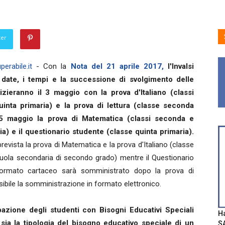
ter
erabile.it
- Con la
Nota del 21 aprile 2017,
l'Invalsi
date, i tempi e la successione di svolgimento delle
izieranno il 3 maggio con la prova d'Italiano (classi
inta primaria) e la prova di lettura (classe seconda
l 5 maggio la prova di Matematica (classi seconda e
ia) e il questionario studente (classe quinta primaria).
prevista la prova di Matematica e la prova d'Italiano (classe
uola secondaria di secondo grado) mentre il Questionario
formato cartaceo sarà somministrato dopo la prova di
ssibile la somministrazione in formato elettronico.
pazione degli studenti con Bisogni Educativi Speciali
Ha
 sia la tipologia del bisogno educativo speciale di un
SA