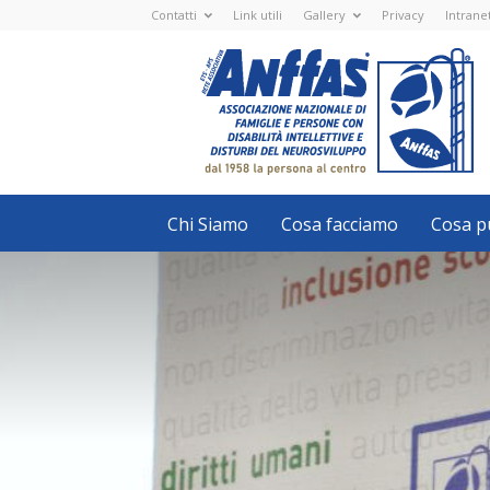
Contatti
Link utili
Gallery
Privacy
Intrane
Anffas
Nazionale
ETS
-
APS
-
Associazione
Nazionale
di
Famiglie
e
Persone
con
Chi Siamo
Cosa facciamo
Cosa pu
disabilità
intellettive
e
disturbi
del
neurosviluppo