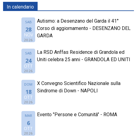
In calendario
Autismo: a Desenzano del Garda il 41°
SAB
Corso di aggiornamento - DESENZANO DEL
28
NOV
GARDA
2026
La RSD Anffas Residence di Grandola ed
SAB
Uniti celebra 25 anni - GRANDOLA ED UNITI
24
OTT
2026
X Convegno Scientifico Nazionale sulla
DOM
Sindrome di Down - NAPOLI
18
OTT
2026
Evento "Persone e Comunità" - ROMA
MAR
6
OTT
2026