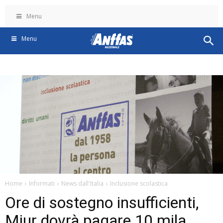
Menu
Menu
Home
Informati
News dall'Italia
Inclusione scolastica
Ore di sostegno insufficienti,
Miur dovrà pagare 10 mila