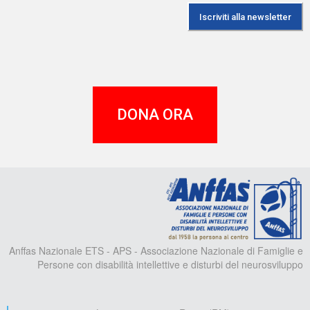
DONA ORA
A
Anffas Nazionale ETS - APS - Associazione Nazionale di Famiglie e
Persone con disabilità intellettive e disturbi del neurosviluppo