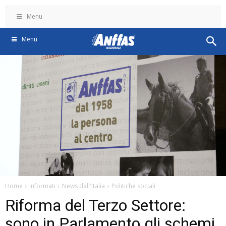
Menu
Menu
Home
Informati
News dall'Italia
Politiche sociali
Riforma del Terzo Settore:
sono in Parlamento gli schemi