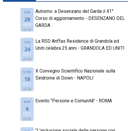
Autismo: a Desenzano del Garda il 41°
SAB
Corso di aggiornamento - DESENZANO DEL
28
NOV
GARDA
2026
La RSD Anffas Residence di Grandola ed
SAB
Uniti celebra 25 anni - GRANDOLA ED UNITI
24
OTT
2026
X Convegno Scientifico Nazionale sulla
DOM
Sindrome di Down - NAPOLI
18
OTT
2026
Evento "Persone e Comunità" - ROMA
MAR
6
OTT
2026
“L’inclusione sociale delle persone con