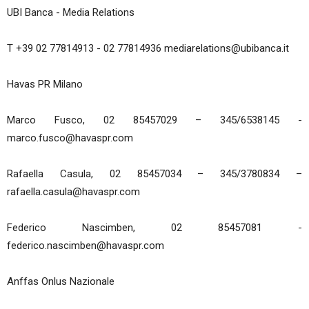
UBI Banca - Media Relations
T +39 02 77814913 - 02 77814936 mediarelations@ubibanca.it
Havas PR Milano
Marco Fusco, 02 85457029 – 345/6538145 -
marco.fusco@havaspr.com
Rafaella Casula, 02 85457034 – 345/3780834 –
rafaella.casula@havaspr.com
Federico Nascimben, 02 85457081 -
federico.nascimben@havaspr.com
Anffas Onlus Nazionale