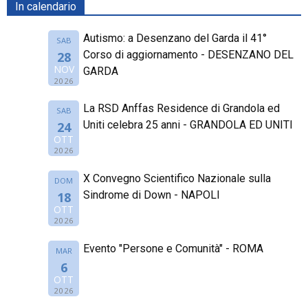
In calendario
Autismo: a Desenzano del Garda il 41°
SAB
Corso di aggiornamento - DESENZANO DEL
28
NOV
GARDA
2026
La RSD Anffas Residence di Grandola ed
SAB
Uniti celebra 25 anni - GRANDOLA ED UNITI
24
OTT
2026
X Convegno Scientifico Nazionale sulla
DOM
Sindrome di Down - NAPOLI
18
OTT
2026
Evento "Persone e Comunità" - ROMA
MAR
6
OTT
2026