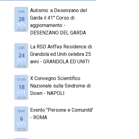
Autismo: a Desenzano del
SAB
Garda il 41° Corso di
28
NOV
aggiornamento -
2026
DESENZANO DEL GARDA
La RSD Anffas Residence di
SAB
Grandola ed Uniti celebra 25
24
OTT
anni - GRANDOLA ED UNITI
2026
X Convegno Scientifico
DOM
Nazionale sulla Sindrome di
18
OTT
Down - NAPOLI
2026
Evento "Persone e Comunità"
MAR
- ROMA
6
OTT
2026