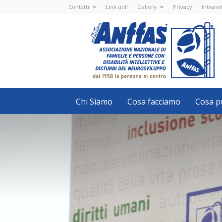
Contatti
Link utili
Gallery
Privacy
Intrane
Anffas
Nazionale
ETS
-
APS
-
Associazione
Nazionale
di
Famiglie
e
Persone
con
Chi Siamo
Cosa facciamo
Cosa pu
disabilità
intellettive
e
disturbi
del
neurosviluppo