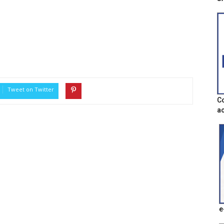
Tweet on Twitter
Co
ac
e