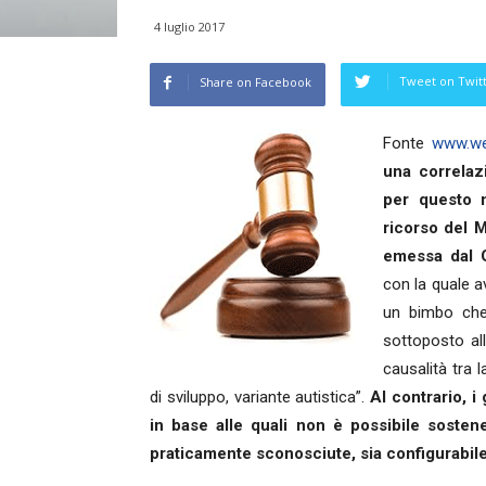
4 luglio 2017
Tweet on Twit
Share on Facebook
Fonte
www.we
una correlaz
per questo m
ricorso del 
emessa dal G
con la quale a
un bimbo che
sottoposto al
causalità tra 
di sviluppo, variante autistica”.
Al contrario, i
in base alle quali non è possibile sosten
praticamente sconosciute, sia configurabi