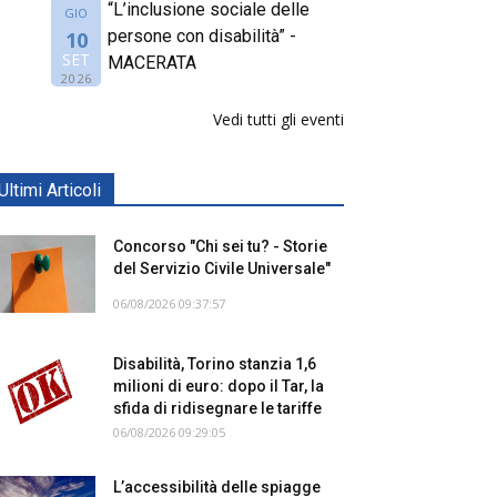
“L’inclusione sociale delle
GIO
persone con disabilità” -
10
SET
MACERATA
2026
Vedi tutti gli eventi
Ultimi Articoli
Concorso "Chi sei tu? - Storie
del Servizio Civile Universale"
06/08/2026 09:37:57
Disabilità, Torino stanzia 1,6
milioni di euro: dopo il Tar, la
sfida di ridisegnare le tariffe
06/08/2026 09:29:05
L’accessibilità delle spiagge