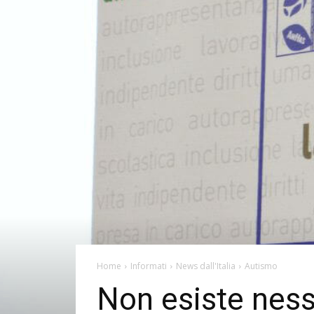
Home
Informati
News dall'Italia
Autismo
Non esiste ness