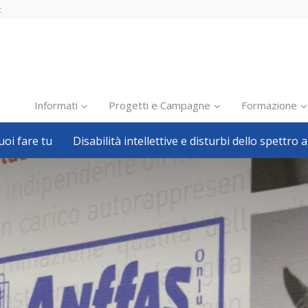
t
Informati
Progetti e Campagne
Formazione
oi fare tu
Disabilità intellettive e disturbi dello spettro a
Inclusione scolastica
Inclusione lavorativa
Notizie dalla FISH
Politiche sociali
Sport
Pillole
Formazione
Avvisi, bandi
Ricerca e Scienza
Welfare locale