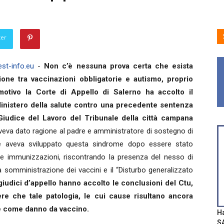
ter
st-info.eu
-
Non c’è nessuna prova certa che esista
ione tra vaccinazioni obbligatorie e autismo, proprio
otivo la Corte di Appello di Salerno ha accolto il
Ministero della salute contro una precedente sentenza
iudice del Lavoro del Tribunale della città campana
veva dato ragione al padre e amministratore di sostegno di
 aveva sviluppato questa sindrome dopo essere stato
le immunizzazioni, riscontrando la presenza del nesso di
la somministrazione dei vaccini e il “Disturbo generalizzato
 giudici d’appello hanno accolto le conclusioni del Ctu,
ere che tale patologia, le cui cause risultano ancora
le come danno da vaccino.
Ha
SA