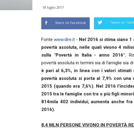
18 luglio 2017
Tweet on Twit
Share on Facebook
Fonte
www.dire.it
-
Nel 2016 si stima siano 1 
povertà assoluta, nelle quali vivono 4 milio
sulla "Povertà in Italia - anno 2016".
Ri
povertà assoluta in termini sia di famiglie sia di 
è pari al 6,3%, in linea con i valori stimati 
povertà assoluta si porta al 7,9% con una v
2015 (quando era 7,6%). Nel 2016 l'inciden
2015 tra le famiglie con tre o più figli min
814mila 402 individui; aumenta anche fra
2016).
8,4 MLN PERSONE VIVONO IN POVERTÀ R