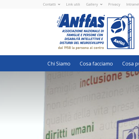
Contatti
Link utili
Gallery
Privacy
Intrane
Anffas
Nazionale
ETS
-
APS
-
Associazione
Nazionale
di
Famiglie
e
Persone
con
Chi Siamo
Cosa facciamo
Cosa pu
disabilità
intellettive
e
disturbi
del
neurosviluppo