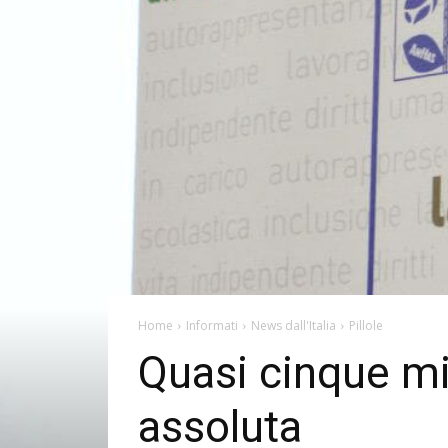
Home
Informati
News dall'Italia
Pillole
Quasi cinque mi
assoluta