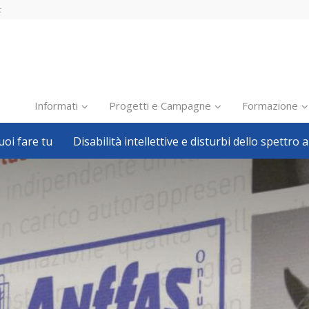
t
Informati
Progetti e Campagne
Formazione
oi fare tu
Disabilità intellettive e disturbi dello spettro a
Inclusione scolastica
Inclusione lavorativa
Notizie dalla FISH
Politiche sociali
Sport
Pillole
Formazione
Avvisi, bandi
Ricerca e Scienza
Welfare locale