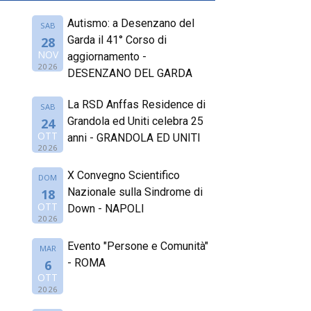
Autismo: a Desenzano del
SAB
Garda il 41° Corso di
28
NOV
aggiornamento -
2026
DESENZANO DEL GARDA
La RSD Anffas Residence di
SAB
Grandola ed Uniti celebra 25
24
OTT
anni - GRANDOLA ED UNITI
2026
X Convegno Scientifico
DOM
Nazionale sulla Sindrome di
18
OTT
Down - NAPOLI
2026
Evento "Persone e Comunità"
MAR
- ROMA
6
OTT
2026