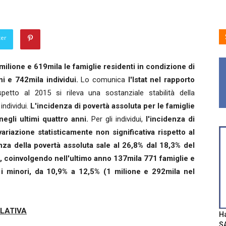
ter
milione e 619mila le famiglie residenti in condizione di
ni e 742mila individui.
Lo comunica
l'Istat nel rapporto
spetto al 2015 si rileva una sostanziale stabilità della
individui.
L'incidenza di povertà assoluta per le famiglie
negli ultimi quattro anni.
Per gli individui,
l'incidenza di
ariazione statisticamente non significativa rispetto al
za della povertà assoluta sale al 26,8% dal 18,3% del
ori, coinvolgendo nell'ultimo anno 137mila 771 famiglie e
 i minori, da 10,9% a 12,5% (1 milione e 292mila nel
ELATIVA
Ha
SA