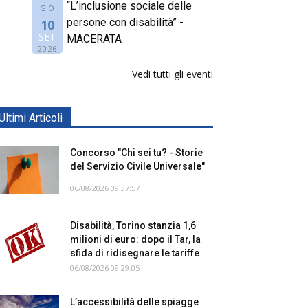
“L’inclusione sociale delle
GIO
persone con disabilità” -
10
SET
MACERATA
2026
Vedi tutti gli eventi
Ultimi Articoli
Concorso "Chi sei tu? - Storie
del Servizio Civile Universale"
06/08/2026 09:37:57
Disabilità, Torino stanzia 1,6
milioni di euro: dopo il Tar, la
sfida di ridisegnare le tariffe
06/08/2026 09:29:05
L’accessibilità delle spiagge