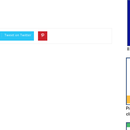
Tweet on Twitter
I
Pi
cl