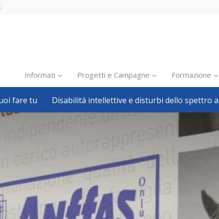
t
Informati
Progetti e Campagne
Formazione
oi fare tu
Disabilità intellettive e disturbi dello spettro a
Inclusione scolastica
Inclusione lavorativa
Notizie dalla FISH
Politiche sociali
Sport
Pillole
Formazione
Avvisi, bandi
Ricerca e Scienza
Welfare locale