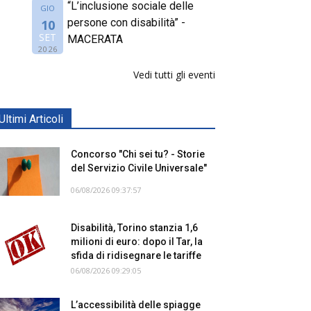
“L’inclusione sociale delle
GIO
persone con disabilità” -
10
SET
MACERATA
2026
Vedi tutti gli eventi
Ultimi Articoli
Concorso "Chi sei tu? - Storie
del Servizio Civile Universale"
06/08/2026 09:37:57
Disabilità, Torino stanzia 1,6
milioni di euro: dopo il Tar, la
sfida di ridisegnare le tariffe
06/08/2026 09:29:05
L’accessibilità delle spiagge