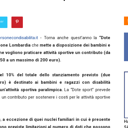
ter
sonecondisabilita.it
- Torna anche quest’anno la
“Dote
gione Lombardia
che
mette a disposizione dei bambini e
he vogliono praticare attività sportive un contributo (da
 50 a un massimo di 200 euro).
l 10% del totale dello stanziamento previsto (due
uro) è destinato ai bambini e ragazzi con disabilità
un’attività sportiva paralimpica.
La “Dote sport” prevede
 un contributo per sostenere i costi per le attività sportive
e,
a eccezione di quei nuclei familiari in cui è presente
Ha
sono previste limitazioni al numero di doti che possono
SA