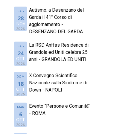
Autismo: a Desenzano del
SAB
Garda il 41° Corso di
28
NOV
aggiornamento -
2026
DESENZANO DEL GARDA
La RSD Anffas Residence di
SAB
Grandola ed Uniti celebra 25
24
OTT
anni - GRANDOLA ED UNITI
2026
X Convegno Scientifico
DOM
Nazionale sulla Sindrome di
18
OTT
Down - NAPOLI
2026
Evento "Persone e Comunità"
MAR
- ROMA
6
OTT
2026