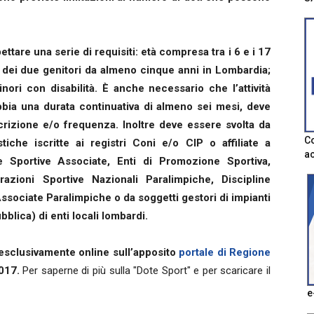
ttare una serie di requisiti: età compresa tra i 6 e i 17
 dei due genitori da almeno cinque anni in Lombardia;
ori con disabilità. È anche necessario che l’attività
abbia una durata continuativa di almeno sei mesi, deve
crizione e/o frequenza. Inoltre deve essere svolta da
Co
stiche iscritte ai registri Coni e/o CIP o affiliate a
ac
ne Sportive Associate, Enti di Promozione Sportiva,
azioni Sportive Nazionali Paralimpiche, Discipline
ssociate Paralimpiche o da soggetti gestori di impianti
blica) di enti locali lombardi.
esclusivamente online sull’apposito
portale di Regione
017.
Per saperne di più sulla "Dote Sport" e per scaricare il
e