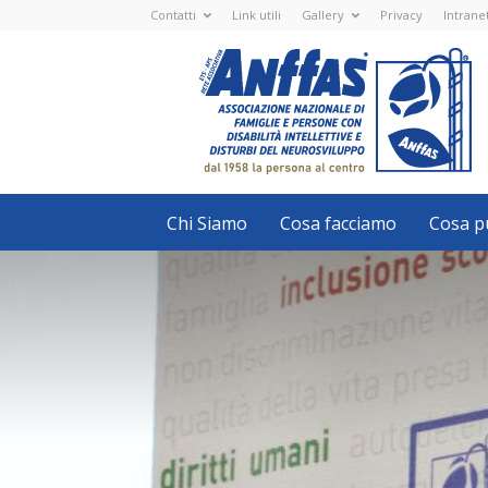
Contatti
Link utili
Gallery
Privacy
Intrane
Anffas
Nazionale
ETS
-
APS
-
Associazione
Nazionale
di
Famiglie
e
Persone
con
Chi Siamo
Cosa facciamo
Cosa pu
disabilità
intellettive
e
disturbi
del
neurosviluppo