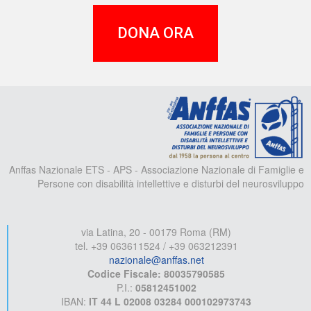
DONA ORA
A
Anffas Nazionale ETS - APS - Associazione Nazionale di Famiglie e
Persone con disabilità intellettive e disturbi del neurosviluppo
via Latina, 20 - 00179 Roma (RM)
tel. +39 063611524 / +39 063212391
nazionale@anffas.net
Codice Fiscale: 80035790585
P.I.:
05812451002
IBAN:
IT 44 L 02008 03284 000102973743