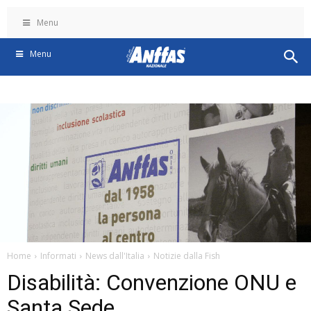
Menu
Menu
Home
Informati
News dall'Italia
Notizie dalla Fish
Disabilità: Convenzione ONU e
Santa Sede