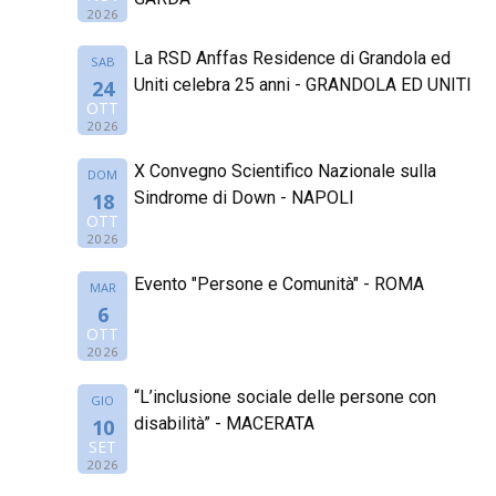
2026
La RSD Anffas Residence di Grandola ed
SAB
Uniti celebra 25 anni - GRANDOLA ED UNITI
24
OTT
2026
X Convegno Scientifico Nazionale sulla
DOM
Sindrome di Down - NAPOLI
18
OTT
2026
Evento "Persone e Comunità" - ROMA
MAR
6
OTT
2026
“L’inclusione sociale delle persone con
GIO
disabilità” - MACERATA
10
SET
2026