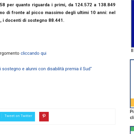
58 per quanto riguarda i primi, da 124.572 a 138.849
iamo di fronte al picco massimo degli ultimi 10 anni: nel
, i docenti di sostegno 88.441.
I
'argomento
cliccando qui
di sostegno e alunni con disabilità premia il Sud"
Pi
Tweet on Twitter
cl