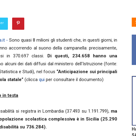
ter
.it -
Sono quasi 8 milioni gli studenti che, in questi giorni, in
tanno accorrendo al suono della campanella: precisamente,
visi in 370.697 classi.
Di questi, 234.658 hanno una
 alcuni dei dati diffusi dal ministero dell'Istruzione (fonte:
tatistica e Studi), nel focus
“Anticipazione sui principali
ola statale”
(clicca
qui
per consultare il documento)
o in testa
sabilità si registra in Lombardia (37.493 su 1.191.799),
ma
popolazione scolastica complessiva è in Sicilia (25.290
isabilità su 736.284).
Ha
SA