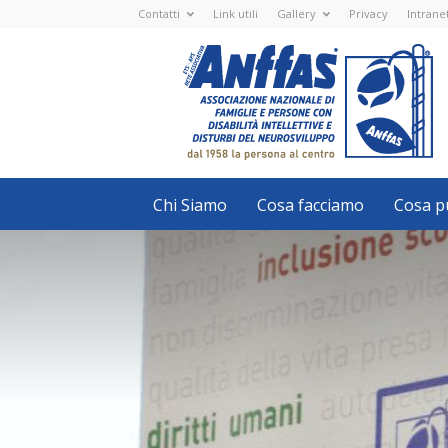
Contatti
Link utili
Gallery
Privacy
Intrane
Anffas
Nazionale
ETS
-
APS
-
Associazione
Nazionale
di
Famiglie
e
Persone
con
Chi Siamo
Cosa facciamo
Cosa pu
disabilità
intellettive
e
disturbi
del
neurosviluppo