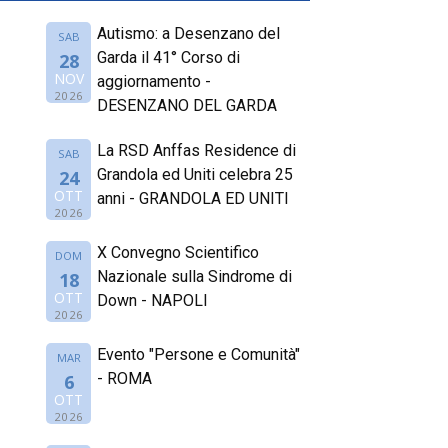
Autismo: a Desenzano del
SAB
Garda il 41° Corso di
28
NOV
aggiornamento -
2026
DESENZANO DEL GARDA
La RSD Anffas Residence di
SAB
Grandola ed Uniti celebra 25
24
OTT
anni - GRANDOLA ED UNITI
2026
X Convegno Scientifico
DOM
Nazionale sulla Sindrome di
18
OTT
Down - NAPOLI
2026
Evento "Persone e Comunità"
MAR
- ROMA
6
OTT
2026