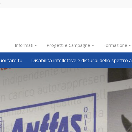
t
Informati
Progetti e Campagne
Formazione
oi fare tu
Disabilità intellettive e disturbi dello spettro a
Inclusione scolastica
Inclusione lavorativa
Notizie dalla FISH
Politiche sociali
Sport
Pillole
Formazione
Avvisi, bandi
Ricerca e Scienza
Welfare locale