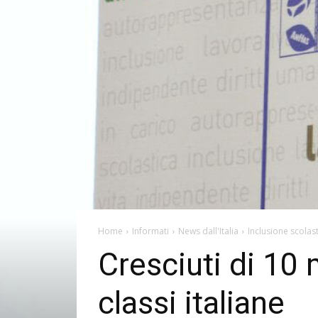
Home
Informati
News dall'Italia
Inclusione scolas
Cresciuti di 10 m
classi italiane