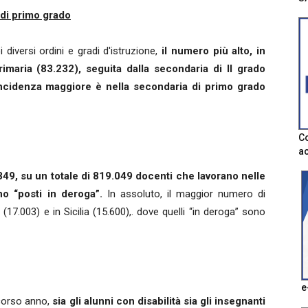
 di primo grado
i diversi ordini e gradi d'istruzione,
il numero più alto, in
primaria (83.232), seguita dalla secondaria di II grado
incidenza maggiore è nella secondaria di primo grado
Co
ac
849, su un totale di 819.049 docenti che lavorano nelle
ono “posti in deroga”.
In assoluto, il maggior numero di
17.003) e in Sicilia (15.600),. dove quelli “in deroga” sono
e
corso anno,
sia gli alunni con disabilità sia gli insegnanti