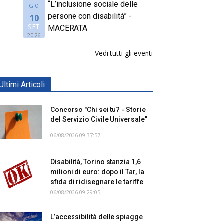
“L’inclusione sociale delle
GIO
persone con disabilità” -
10
SET
MACERATA
2026
Vedi tutti gli eventi
Ultimi Articoli
Concorso "Chi sei tu? - Storie
del Servizio Civile Universale"
06/08/2026 09:37:57
Disabilità, Torino stanzia 1,6
milioni di euro: dopo il Tar, la
sfida di ridisegnare le tariffe
06/08/2026 09:29:05
L’accessibilità delle spiagge