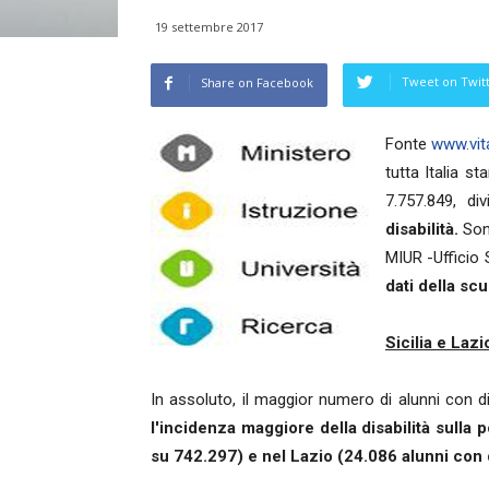
19 settembre 2017
Tweet on Twit
Share on Facebook
Fonte
www.vita
tutta Italia s
7.757.849, di
disabilità.
Sono
MIUR -Ufficio S
dati della scu
Sicilia e Lazi
In assoluto, il maggior numero di alunni con di
l'incidenza maggiore della disabilità sulla 
su 742.297) e nel Lazio (24.086 alunni con d