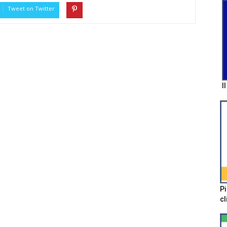
Tweet on Twitter
I
Pi
cl