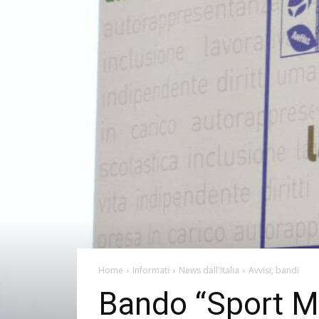
Home
Informati
News dall'Italia
Avvisi, bandi
Bando “Sport M