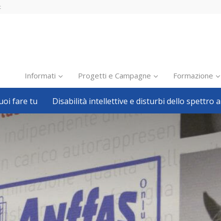
t
Informati
Progetti e Campagne
Formazione
oi fare tu
Disabilità intellettive e disturbi dello spettro a
Inclusione scolastica
Inclusione lavorativa
Notizie dalla FISH
Politiche sociali
Sport
Pillole
Formazione
Avvisi, bandi
Ricerca e Scienza
Welfare locale