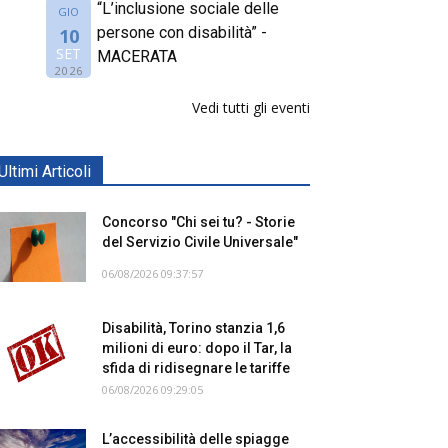
“L’inclusione sociale delle
GIO
persone con disabilità” -
10
SET
MACERATA
2026
Vedi tutti gli eventi
Ultimi Articoli
Concorso "Chi sei tu? - Storie
del Servizio Civile Universale"
06/08/2026 09:37:57
Disabilità, Torino stanzia 1,6
milioni di euro: dopo il Tar, la
sfida di ridisegnare le tariffe
06/08/2026 09:29:05
L’accessibilità delle spiagge