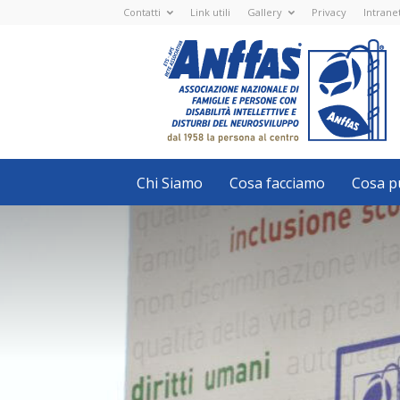
Contatti
Link utili
Gallery
Privacy
Intrane
Anffas
Nazionale
ETS
-
APS
-
Associazione
Nazionale
di
Famiglie
e
Persone
con
Chi Siamo
Cosa facciamo
Cosa pu
disabilità
intellettive
e
disturbi
del
neurosviluppo