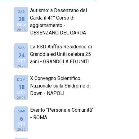
Autismo: a Desenzano del
SAB
Garda il 41° Corso di
28
NOV
aggiornamento -
2026
DESENZANO DEL GARDA
La RSD Anffas Residence di
SAB
Grandola ed Uniti celebra 25
24
OTT
anni - GRANDOLA ED UNITI
2026
X Convegno Scientifico
DOM
Nazionale sulla Sindrome di
18
OTT
Down - NAPOLI
2026
Evento "Persone e Comunità"
MAR
- ROMA
6
OTT
2026