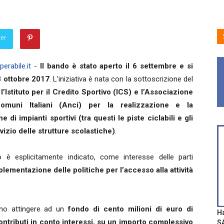
ter
erabile.it
-
Il bando è stato aperto il 6 settembre e si
8 ottobre 2017
. L’iniziativa è nata con la sottoscrizione del
a
l’Istituto per il Credito Sportivo (ICS) e l’Associazione
omuni Italiani (Anci) per la realizzazione e la
ne di impianti sportivi (tra questi le piste ciclabili e gli
vizio delle strutture scolastiche)
.
o è esplicitamente indicato, come interesse delle parti
plementazione delle politiche per l’accesso alla attività
no attingere ad un
fondo di cento milioni di euro di
Ha
ntributi in conto interessi,
su un importo complessivo
SA