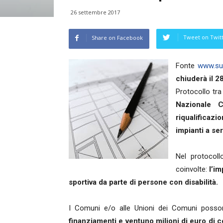
26 settembre 2017
Tweet on Twit
Share on Facebook
Fonte
www.sup
chiuderà il 2
Protocollo tr
Nazionale C
riqualificazio
impianti a ser
Nel protocoll
coinvolte:
l’im
sportiva da parte di persone con disabilità.
I Comuni e/o alle Unioni dei Comuni posso
finanziamenti e ventuno milioni di euro di co