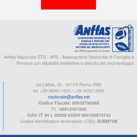
A
Anffas Nazionale ETS - APS - Associazione Nazionale di Famiglie e
Persone con disabilità intellettive e disturbi del neurosviluppo
via Latina, 20 - 00179 Roma (RM)
tel. +39 063611524 / +39 063212391
nazionale@anffas.net
Codice Fiscale: 80035790585
P.I.:
05812451002
IBAN:
IT 44 L 02008 03284 000102973743
Codice Identificativo destinatario (CID):
SUBM70N