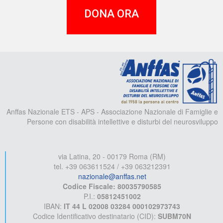
DONA ORA
A
Anffas Nazionale ETS - APS - Associazione Nazionale di Famiglie e
Persone con disabilità intellettive e disturbi del neurosviluppo
via Latina, 20 - 00179 Roma (RM)
tel. +39 063611524 / +39 063212391
nazionale@anffas.net
Codice Fiscale: 80035790585
P.I.:
05812451002
IBAN:
IT 44 L 02008 03284 000102973743
Codice Identificativo destinatario (CID):
SUBM70N