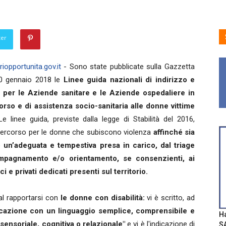
ter
iopportunita.gov.it
-
Sono state pubblicate sulla Gazzetta
 30 gennaio 2018 le
Linee guida nazionali di indirizzo e
 per le Aziende sanitare e le Aziende ospedaliere in
rso e di assistenza socio-sanitaria alle donne vittime
Le linee guida, previste dalla legge di Stabilità del 2016,
percorso per le donne che subiscono violenza
affinché sia
o un’adeguata e tempestiva presa in carico, dal triage
ompagnamento e/o orientamento, se consenzienti, ai
ci e privati dedicati presenti sul territorio.
 al rapportarsi con
le donne con disabilità:
vi è scritto, ad
icazione con un linguaggio semplice, comprensibile e
Ha
sensoriale, cognitiva o relazionale"
e vi è l'indicazione di
SA