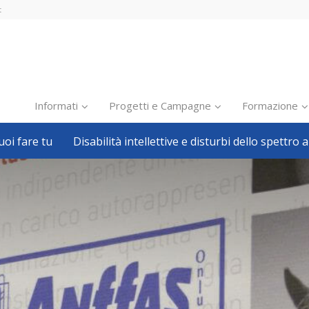
t
Informati
Progetti e Campagne
Formazione
oi fare tu
Disabilità intellettive e disturbi dello spettro a
Inclusione scolastica
Inclusione lavorativa
Notizie dalla FISH
Politiche sociali
Sport
Pillole
Formazione
Avvisi, bandi
Ricerca e Scienza
Welfare locale