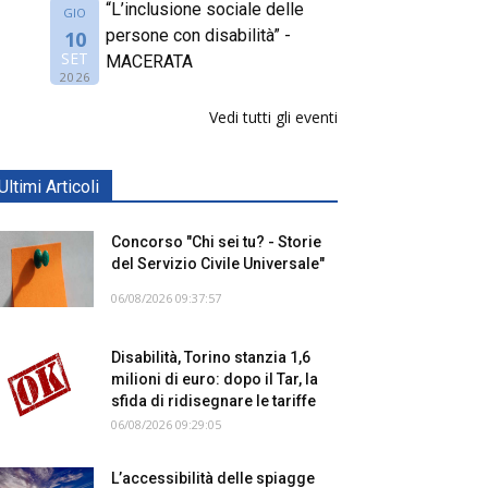
“L’inclusione sociale delle
GIO
persone con disabilità” -
10
SET
MACERATA
2026
Vedi tutti gli eventi
Ultimi Articoli
Concorso "Chi sei tu? - Storie
del Servizio Civile Universale"
06/08/2026 09:37:57
Disabilità, Torino stanzia 1,6
milioni di euro: dopo il Tar, la
sfida di ridisegnare le tariffe
06/08/2026 09:29:05
L’accessibilità delle spiagge