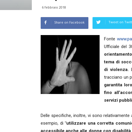
6 febbraio 2018
Tweet on Twit
Share on Facebook
Fonte
www.par
Ufficiale del
orientamento
tema di socco
di violenza.
tracciano un 
garantita lor
fino all’acc
servizi pubbli
Delle specifiche, inoltre, vi sono relativamente
esempio, di
"utilizzare una corretta comun
accessibile anche alle donne con disabilità 