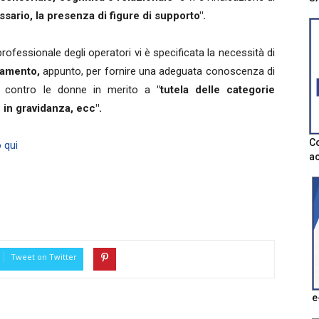
ssario, la presenza di figure di supporto".
ofessionale degli operatori vi è specificata la necessità di
namento,
appunto, per fornire una adeguata conoscenza di
e contro le donne in merito a
"tutela delle categorie
 in gravidanza, ecc".
Co
 qui
ac
Tweet on Twitter
e