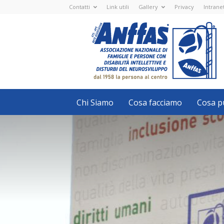
Contatti
Link utili
Gallery
Privacy
Intrane
Anffas
Nazionale
ETS
-
APS
-
Associazione
Nazionale
di
Famiglie
e
Persone
con
Chi Siamo
Cosa facciamo
Cosa pu
disabilità
intellettive
e
disturbi
del
neurosviluppo