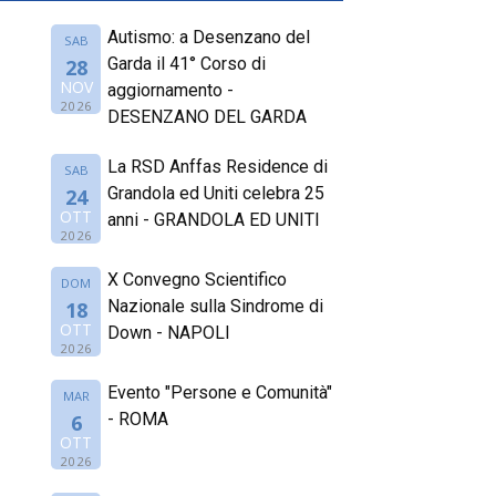
Autismo: a Desenzano del
SAB
Garda il 41° Corso di
28
NOV
aggiornamento -
2026
DESENZANO DEL GARDA
La RSD Anffas Residence di
SAB
Grandola ed Uniti celebra 25
24
OTT
anni - GRANDOLA ED UNITI
2026
X Convegno Scientifico
DOM
Nazionale sulla Sindrome di
18
OTT
Down - NAPOLI
2026
Evento "Persone e Comunità"
MAR
- ROMA
6
OTT
2026