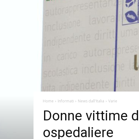
Home
Informati
News dall'Italia
Varie
Donne vittime di
ospedaliere