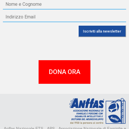
DONA ORA
A
Anffas Nazionale ETS - APS - Associazione Nazionale di Famiglie e