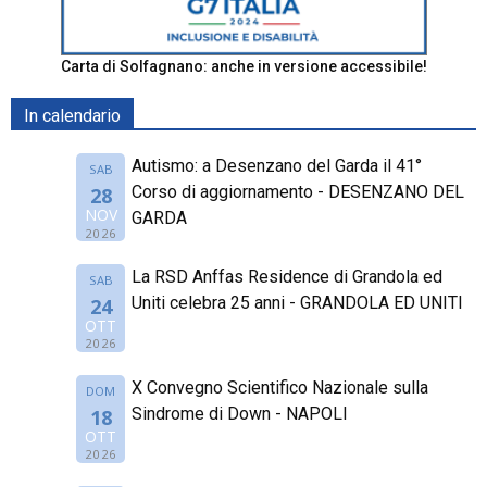
Carta di Solfagnano: anche in versione accessibile!
In calendario
Autismo: a Desenzano del Garda il 41°
SAB
Corso di aggiornamento - DESENZANO DEL
28
NOV
GARDA
2026
La RSD Anffas Residence di Grandola ed
SAB
Uniti celebra 25 anni - GRANDOLA ED UNITI
24
OTT
2026
X Convegno Scientifico Nazionale sulla
DOM
Sindrome di Down - NAPOLI
18
OTT
2026