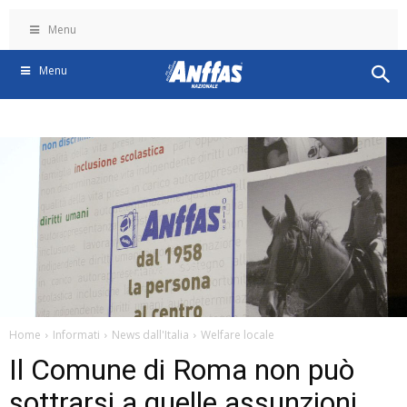
Menu
Menu
Home
Informati
News dall'Italia
Welfare locale
Il Comune di Roma non può
sottrarsi a quelle assunzioni