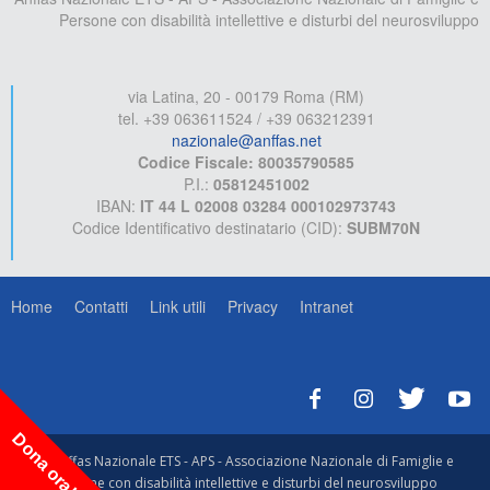
Persone con disabilità intellettive e disturbi del neurosviluppo
via Latina, 20 - 00179 Roma (RM)
tel. +39 063611524 / +39 063212391
nazionale@anffas.net
Codice Fiscale: 80035790585
P.I.:
05812451002
IBAN:
IT 44 L 02008 03284 000102973743
Codice Identificativo destinatario (CID):
SUBM70N
Home
Contatti
Link utili
Privacy
Intranet
Dona ora!
© Anffas Nazionale ETS - APS - Associazione Nazionale di Famiglie e
Persone con disabilità intellettive e disturbi del neurosviluppo