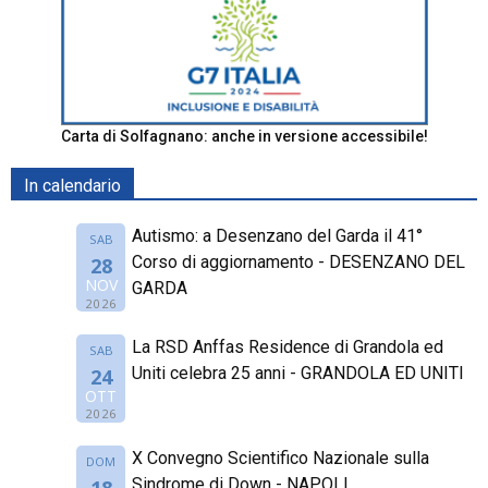
Carta di Solfagnano: anche in versione accessibile!
In calendario
Autismo: a Desenzano del Garda il 41°
SAB
Corso di aggiornamento - DESENZANO DEL
28
NOV
GARDA
2026
La RSD Anffas Residence di Grandola ed
SAB
Uniti celebra 25 anni - GRANDOLA ED UNITI
24
OTT
2026
X Convegno Scientifico Nazionale sulla
DOM
Sindrome di Down - NAPOLI
18