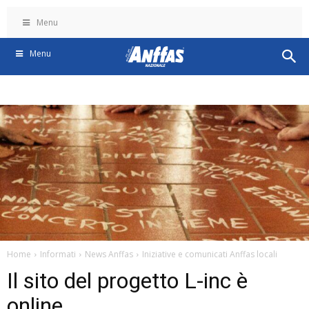
Menu
Menu
Home
Informati
News Anffas
Iniziative e comunicati Anffas locali
Il sito del progetto L-inc è
online