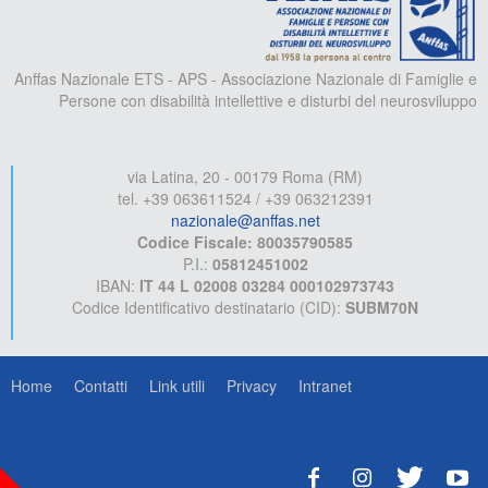
Anffas Nazionale ETS - APS - Associazione Nazionale di Famiglie e
Persone con disabilità intellettive e disturbi del neurosviluppo
via Latina, 20 - 00179 Roma (RM)
tel. +39 063611524 / +39 063212391
nazionale@anffas.net
Codice Fiscale: 80035790585
P.I.:
05812451002
IBAN:
IT 44 L 02008 03284 000102973743
Codice Identificativo destinatario (CID):
SUBM70N
Home
Contatti
Link utili
Privacy
Intranet