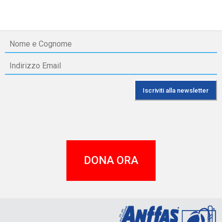
DONA ORA
A