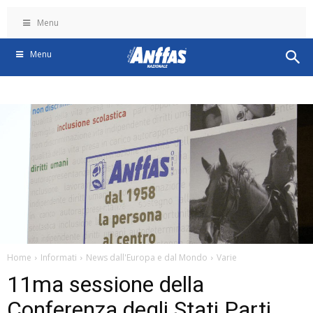
Menu
Menu
Home
Informati
News dall'Europa e dal Mondo
Varie
11ma sessione della
Conferenza degli Stati Parti