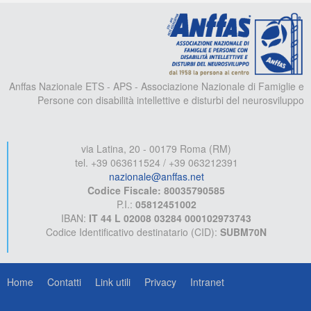
A
Anffas Nazionale ETS - APS - Associazione Nazionale di Famiglie e
Persone con disabilità intellettive e disturbi del neurosviluppo
via Latina, 20 - 00179 Roma (RM)
tel. +39 063611524 / +39 063212391
nazionale@anffas.net
Codice Fiscale: 80035790585
P.I.:
05812451002
IBAN:
IT 44 L 02008 03284 000102973743
Codice Identificativo destinatario (CID):
SUBM70N
Home
Contatti
Link utili
Privacy
Intranet