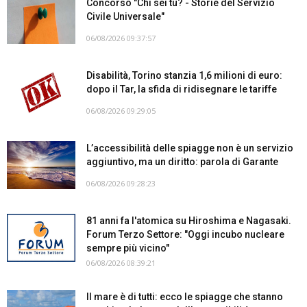
Concorso "Chi sei tu? - Storie del Servizio
Civile Universale"
06/08/2026 09:37:57
Disabilità, Torino stanzia 1,6 milioni di euro:
dopo il Tar, la sfida di ridisegnare le tariffe
06/08/2026 09:29:05
L’accessibilità delle spiagge non è un servizio
aggiuntivo, ma un diritto: parola di Garante
06/08/2026 09:28:23
81 anni fa l'atomica su Hiroshima e Nagasaki.
Forum Terzo Settore: "Oggi incubo nucleare
sempre più vicino"
06/08/2026 08:39:21
Il mare è di tutti: ecco le spiagge che stanno