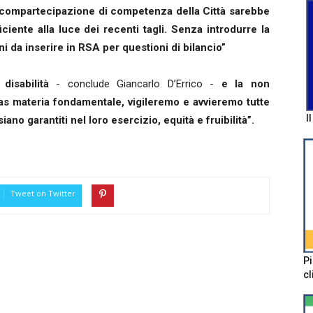
 compartecipazione di competenza della Città sarebbe
ciente alla luce dei recenti tagli. Senza introdurre la
i da inserire in RSA per questioni di bilancio”
 disabilità
- conclude Giancarlo D’Errico -
e la non
fas materia fondamentale, vigileremo e avvieremo tutte
I
 siano garantiti nel loro esercizio, equità e fruibilità”.
Tweet on Twitter
Pi
cl