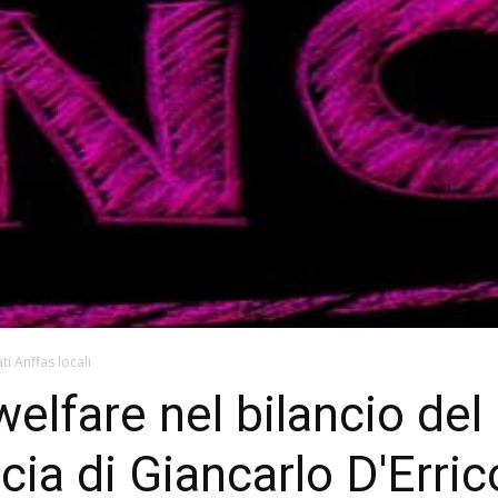
ti Anffas locali
 welfare nel bilancio d
cia di Giancarlo D'Erric