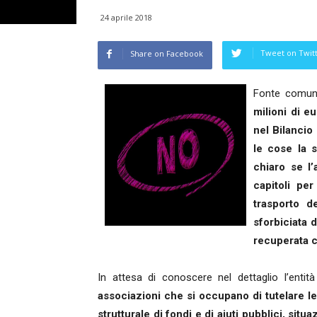
24 aprile 2018
Tweet on Twit
Share on Facebook
Fonte comun
milioni di eu
nel Bilancio
le cose la 
chiaro se l’
capitoli pe
trasporto d
sforbiciata 
recuperata co
In attesa di conoscere nel dettaglio l’entità
associazioni che si occupano di tutelare l
strutturale di fondi e di aiuti pubblici, si