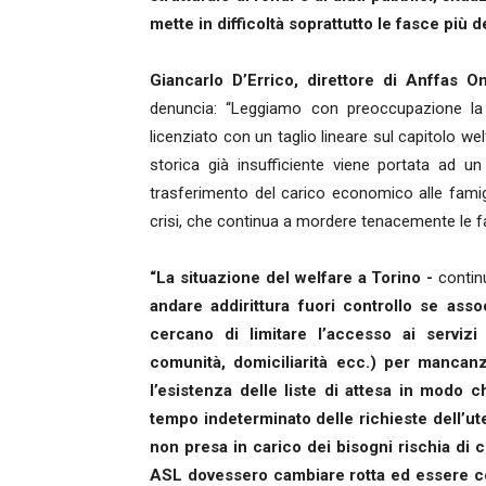
mette in difficoltà soprattutto le fasce più 
Giancarlo D’Errico, direttore di Anffas 
denuncia: “Leggiamo con preoccupazione la no
licenziato con un taglio lineare sul capitolo wel
storica già insufficiente viene portata ad un
trasferimento del carico economico alle famig
crisi, che continua a mordere tenacemente le fa
“La situazione del welfare a Torino -
continu
andare addirittura fuori controllo se as
cercano di limitare l’accesso ai servizi 
comunità, domiciliarità ecc.) per mancanza
l’esistenza delle liste di attesa in modo c
tempo indeterminato delle richieste dell’u
non presa in carico dei bisogni rischia di c
ASL dovessero cambiare rotta ed essere coe