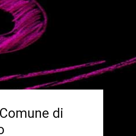
el Comune di
o