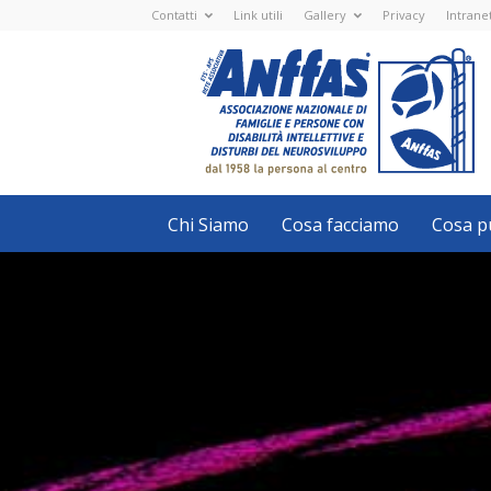
Contatti
Link utili
Gallery
Privacy
Intrane
Anffas
Nazionale
ETS
-
APS
-
Associazione
Nazionale
di
Famiglie
e
Persone
con
Chi Siamo
Cosa facciamo
Cosa pu
disabilità
intellettive
e
disturbi
del
neurosviluppo