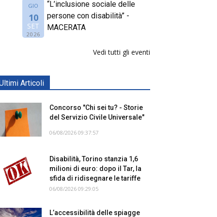
“L’inclusione sociale delle
GIO
persone con disabilità” -
10
SET
MACERATA
2026
Vedi tutti gli eventi
Ultimi Articoli
Concorso "Chi sei tu? - Storie
del Servizio Civile Universale"
06/08/2026 09:37:57
Disabilità, Torino stanzia 1,6
milioni di euro: dopo il Tar, la
sfida di ridisegnare le tariffe
06/08/2026 09:29:05
L’accessibilità delle spiagge