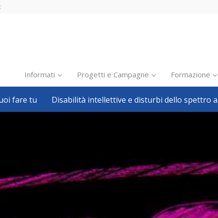
t
Informati
Progetti e Campagne
Formazione
oi fare tu
Disabilità intellettive e disturbi dello spettro a
Inclusione scolastica
Inclusione lavorativa
Notizie dalla FISH
Politiche sociali
Sport
Pillole
Formazione
Avvisi, bandi
Ricerca e Scienza
Welfare locale