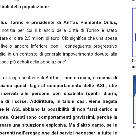
deboli della popolazione.
Onlus Torino e presidente di Anffas Piemonte Onlus,
tizia per cui il bilancio della Città di Torino è stato
fare di oltre 2,5 milioni di euro. Ciò significa che una spesa
 livello ancora inferiore, con il conseguente progressivo
lie, in un contesto di generale impoverimento dovuto alla
Co
sce più deboli della popolazione”.
ac
a il rappresentante di Anffas -
non è rosea, e rischia di
sociamo questi tagli al comportamento delle ASL, che
riservati alle persone con disabilità (centri diurni,
 di risorse. Addirittura, in taluni casi, viene negata
he le ASL abbiano la possibilità di non farsi carico a
tente. Questi sono comportamenti gravissimi, perché la
reare una situazione esplosiva. Ma d’altro canto, se le
e
renti nell'erogazione dei servizi necessari a tutte le