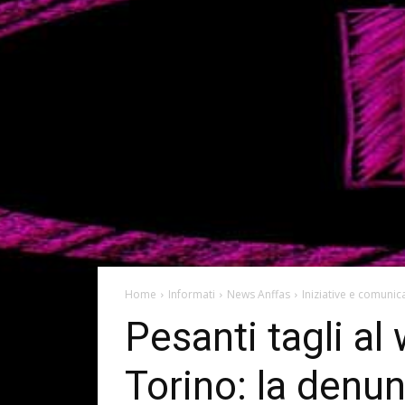
Home
Informati
News Anffas
Iniziative e comunica
Pesanti tagli al
Torino: la denun