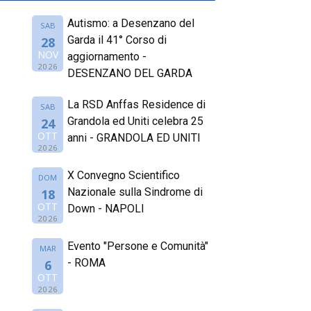
Autismo: a Desenzano del
SAB
Garda il 41° Corso di
28
NOV
aggiornamento -
2026
DESENZANO DEL GARDA
La RSD Anffas Residence di
SAB
Grandola ed Uniti celebra 25
24
OTT
anni - GRANDOLA ED UNITI
2026
X Convegno Scientifico
DOM
Nazionale sulla Sindrome di
18
OTT
Down - NAPOLI
2026
Evento "Persone e Comunità"
MAR
- ROMA
6
OTT
2026