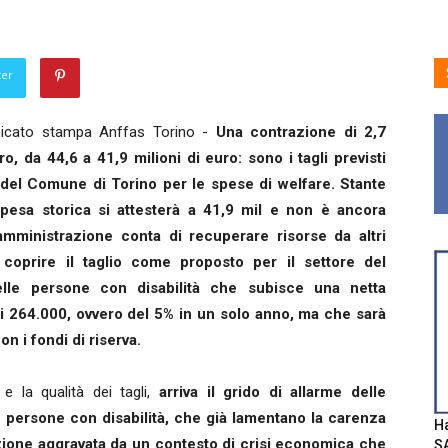
ter
icato stampa Anffas Torino -
Una contrazione di 2,7
ro, da 44,6 a 41,9 milioni di euro: sono i tagli previsti
 del Comune di Torino per le spese di welfare. Stante
spesa storica si attesterà a 41,9 mil e non è ancora
amministrazione conta di recuperare risorse da altri
r coprire il taglio come proposto per il settore del
elle persone con disabilità che subisce una netta
di 264.000, ovvero del 5% in un solo anno, ma che sarà
n i fondi di riserva.
 e la qualità dei tagli,
arriva il grido di allarme delle
e persone con disabilità, che già lamentano la carenza
Ha
tuazione aggravata da un contesto di crisi economica che
SA