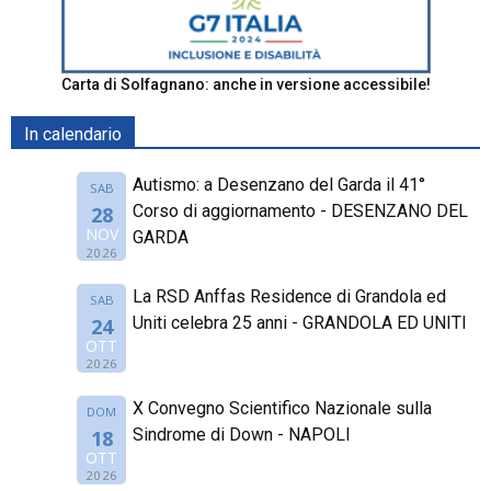
Carta di Solfagnano: anche in versione accessibile!
In calendario
Autismo: a Desenzano del Garda il 41°
SAB
Corso di aggiornamento - DESENZANO DEL
28
NOV
GARDA
2026
La RSD Anffas Residence di Grandola ed
SAB
Uniti celebra 25 anni - GRANDOLA ED UNITI
24
OTT
2026
X Convegno Scientifico Nazionale sulla
DOM
Sindrome di Down - NAPOLI
18
OTT
2026