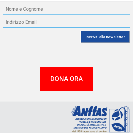
DONA ORA
A