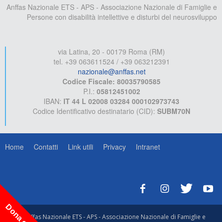
Anffas Nazionale ETS - APS - Associazione Nazionale di Famiglie e
Persone con disabilità intellettive e disturbi del neurosviluppo
via Latina, 20 - 00179 Roma (RM)
tel. +39 063611524 / +39 063212391
nazionale@anffas.net
Codice Fiscale: 80035790585
P.I.:
05812451002
IBAN:
IT 44 L 02008 03284 000102973743
Codice Identificativo destinatario (CID):
SUBM70N
Home
Contatti
Link utili
Privacy
Intranet
Dona ora!
© Anffas Nazionale ETS - APS - Associazione Nazionale di Famiglie e