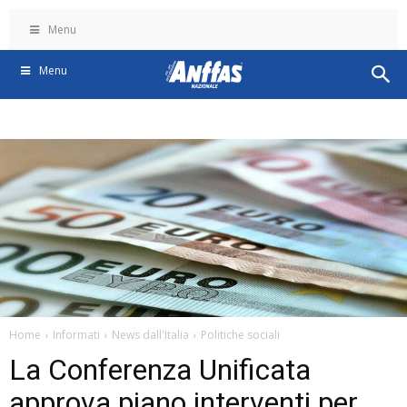
Menu
Menu
Home
Informati
News dall'Italia
Politiche sociali
La Conferenza Unificata
approva piano interventi per