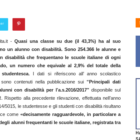
ter
ta.it -
Quasi una classe su due (il 43,3%) ha al suo
no un alunno con disabilità. Sono 254.366 le alunne e
on disabilità che frequentano le scuole italiane di ogni
ado, un numero che equivale al 2,9% del totale della
 studentesca.
I dati si riferiscono all’ anno scolastico
sono contenuti nella pubblicazione sui
“Principali dati
 alunni con disabilità per l’a.s.2016/2017”
disponibile sul
. Rispetto alla precedente rilevazione, effettuata nell’anno
4/5015, le studentesse e gli studenti con disabilità risultano
nisce come
«decisamente ragguardevole, in particolare a
egli alunni frequentanti le scuole italiane, registrata tra
Ha
SA