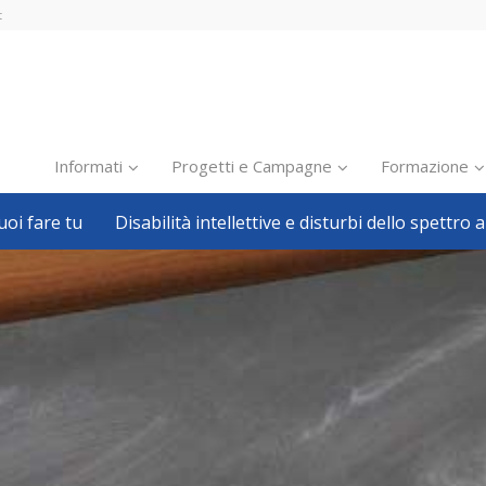
t
Informati
Progetti e Campagne
Formazione
oi fare tu
Disabilità intellettive e disturbi dello spettro a
Inclusione scolastica
Inclusione lavorativa
Notizie dalla FISH
Politiche sociali
Sport
Pillole
Formazione
Avvisi, bandi
Ricerca e Scienza
Welfare locale