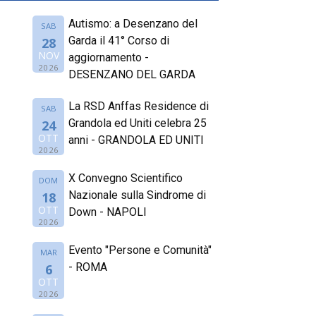
Autismo: a Desenzano del
SAB
Garda il 41° Corso di
28
NOV
aggiornamento -
2026
DESENZANO DEL GARDA
La RSD Anffas Residence di
SAB
Grandola ed Uniti celebra 25
24
OTT
anni - GRANDOLA ED UNITI
2026
X Convegno Scientifico
DOM
Nazionale sulla Sindrome di
18
OTT
Down - NAPOLI
2026
Evento "Persone e Comunità"
MAR
- ROMA
6
OTT
2026