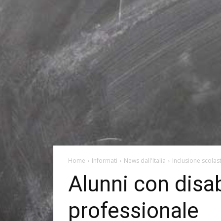
Home
Informati
News dall'Italia
Inclusione scolas
Alunni con disab
professionale