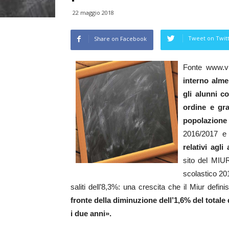
22 maggio 2018
Tweet on Twit
Share on Facebook
Fonte www.vi
interno alme
gli alunni c
ordine e gr
popolazione
2016/2017 e 
relativi agli
sito del MIUR
scolastico 201
saliti dell’8,3%: una crescita che il Miur defi
fronte della diminuzione dell’1,6% del totale d
i due anni».