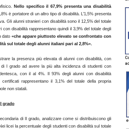
ofisico.
Nello specifico il 67,9% presenta una disabilità
4,8% è portatore di un altro tipo di disabilità. L’1,5% presenta
iva. Gli alunni stranieri con disabilità sono il 12,5% del totale
eri con disabilità rappresentano quindi il 3,9% del totale degli
un dato
«che appare piuttosto elevato se confrontato con
ità sul totale degli alunni italiani pari al 2,8%».
Co
strare la presenza più elevata di alunni con disabilità, con
ac
di I grado ad avere la più alta incidenza di studenti con
udentesca, con il al 4%. Il 93% degli alunni con disabilità
certificati rappresentano il 3,1% del totale della propria
le non statali.
II grado
econdaria di II grado, analizzare come si distribuiscono gli
e
Nei licei la percentuale degli studenti con disabilità sul totale