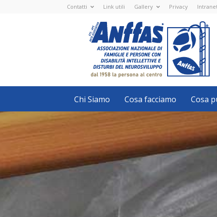
Contatti
Link utili
Gallery
Privacy
Intrane
Anffas
Nazionale
ETS
-
APS
-
Associazione
Nazionale
di
Famiglie
e
Persone
con
Chi Siamo
Cosa facciamo
Cosa pu
disabilità
intellettive
e
disturbi
del
neurosviluppo