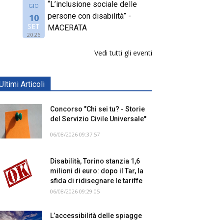
“L’inclusione sociale delle
GIO
persone con disabilità” -
10
SET
MACERATA
2026
Vedi tutti gli eventi
Ultimi Articoli
Concorso "Chi sei tu? - Storie
del Servizio Civile Universale"
06/08/2026 09:37:57
Disabilità, Torino stanzia 1,6
milioni di euro: dopo il Tar, la
sfida di ridisegnare le tariffe
06/08/2026 09:29:05
L’accessibilità delle spiagge