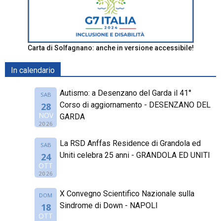
Carta di Solfagnano: anche in versione accessibile!
In calendario
Autismo: a Desenzano del Garda il 41°
SAB
Corso di aggiornamento - DESENZANO DEL
28
NOV
GARDA
2026
La RSD Anffas Residence di Grandola ed
SAB
Uniti celebra 25 anni - GRANDOLA ED UNITI
24
OTT
2026
X Convegno Scientifico Nazionale sulla
DOM
Sindrome di Down - NAPOLI
18
OTT