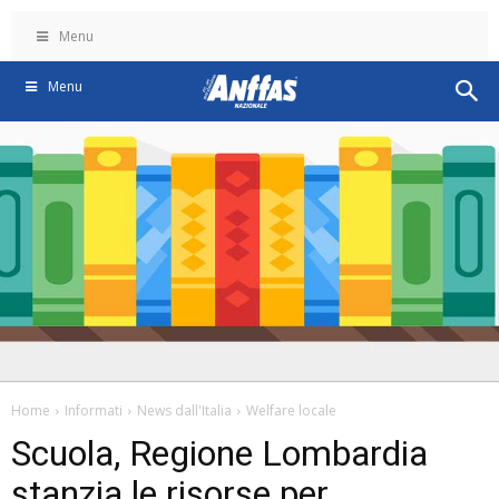
Menu
Menu
Home
Informati
News dall'Italia
Welfare locale
Scuola, Regione Lombardia
stanzia le risorse per