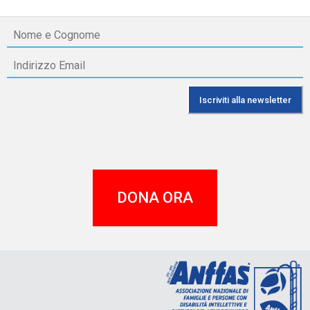
DONA ORA
A