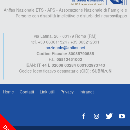
Anffas Nazionale ETS - APS - Associazione Nazionale di Famiglie e
Persone con disabilità intellettive e disturbi del neurosviluppo
via Latina, 20 - 00179 Roma (RM)
tel. +39 063611524 / +39 063212391
nazionale@anffas.net
Codice Fiscale: 80035790585
P.I.:
05812451002
IBAN:
IT 44 L 02008 03284 000102973743
Codice Identificativo destinatario (CID):
SUBM70N
Home
Contatti
Link utili
Privacy
Intranet