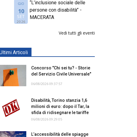
“L’inclusione sociale delle
GIO
persone con disabilità” -
10
SET
MACERATA
2026
Vedi tutti gli eventi
Ultimi Articoli
Concorso "Chi sei tu? - Storie
del Servizio Civile Universale"
06/08/2026 09:37:57
Disabilità, Torino stanzia 1,6
milioni di euro: dopo il Tar, la
sfida di ridisegnare le tariffe
06/08/2026 09:29:05
L’accessibilità delle spiagge