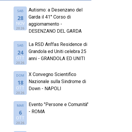
Autismo: a Desenzano del
SAB
Garda il 41° Corso di
28
NOV
aggiornamento -
2026
DESENZANO DEL GARDA
La RSD Anffas Residence di
SAB
Grandola ed Uniti celebra 25
24
OTT
anni - GRANDOLA ED UNITI
2026
X Convegno Scientifico
DOM
Nazionale sulla Sindrome di
18
OTT
Down - NAPOLI
2026
Evento "Persone e Comunità"
MAR
- ROMA
6
OTT
2026