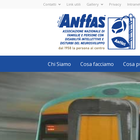
Contatti
Link utili
Gallery
Privacy
Intrane
Anffas
Nazionale
ETS
-
APS
-
Associazione
Nazionale
di
Famiglie
e
Persone
con
Chi Siamo
Cosa facciamo
Cosa pu
disabilità
intellettive
e
disturbi
del
neurosviluppo