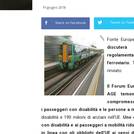
19 giugno 2018
Tweet on Twit
Share on Facebook
Fonte Europe
discuterà 
regolament
ferroviario.
T
rinviato.
Il Forum Eur
AGE temono
compromesso 
i passeggeri con disabilità e le persone a mo
disabilità e 190 milioni di anziani nell'UE.
Uno d
con disabilità e ai passeggeri a mobilità ridot
in linea con gli obblighi dell'UE ai sensi 