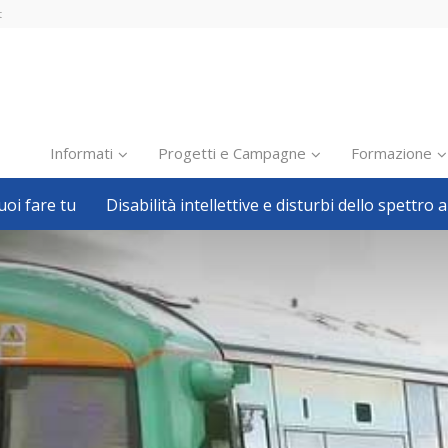
t
Informati
Progetti e Campagne
Formazione
oi fare tu
Disabilità intellettive e disturbi dello spettro a
Inclusione scolastica
Inclusione lavorativa
Notizie dalla FISH
Politiche sociali
Sport
Pillole
Formazione
Avvisi, bandi
Ricerca e Scienza
Welfare locale