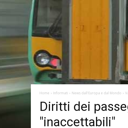
Home
Informati
News dall'Europa e dal Mondo
V
Diritti dei passe
"inaccettabili"