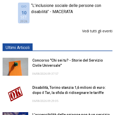
“L’inclusione sociale delle persone con
GIO
disabilità” - MACERATA
10
SET
2026
Vedi tutti gli eventi
Ultimi Articoli
Concorso "Chi sei tu? - Storie del Servizio
Civile Universale"
06/08/2026 09:37:57
Disabilità, Torino stanzia 1,6 milioni di euro:
dopo il Tar, la sfida di ridisegnare le tariffe
06/08/2026 09:29:05
L’accessibilità delle spiagge non è un servizio