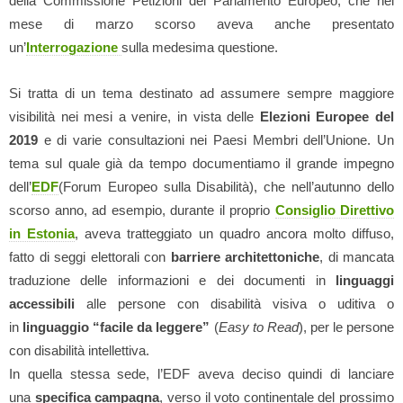
della Commissione Petizioni del Parlamento Europeo, che nel
mese di marzo scorso aveva anche presentato
un’
Interrogazione
sulla medesima questione.
Si tratta di un tema destinato ad assumere sempre maggiore
visibilità nei mesi a venire, in vista delle
Elezioni Europee del
2019
e di varie consultazioni nei Paesi Membri dell’Unione. Un
tema sul quale già da tempo documentiamo il grande impegno
dell’
EDF
(Forum Europeo sulla Disabilità), che nell’autunno dello
scorso anno, ad esempio, durante il proprio
Consiglio Direttivo
in Estonia
, aveva tratteggiato un quadro ancora molto diffuso,
fatto di seggi elettorali con
barriere architettoniche
, di mancata
traduzione delle informazioni e dei documenti in
linguaggi
accessibili
alle persone con disabilità visiva o uditiva o
in
linguaggio “facile da leggere”
(
Easy to Read
), per le persone
con disabilità intellettiva.
In quella stessa sede, l’EDF aveva deciso quindi di lanciare
una
specifica campagna
, verso il voto continentale del prossimo