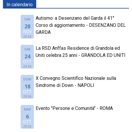
In calendario
Autismo: a Desenzano del Garda il 41°
SAB
Corso di aggiornamento - DESENZANO DEL
28
NOV
GARDA
2026
La RSD Anffas Residence di Grandola ed
SAB
Uniti celebra 25 anni - GRANDOLA ED UNITI
24
OTT
2026
X Convegno Scientifico Nazionale sulla
DOM
Sindrome di Down - NAPOLI
18
OTT
2026
Evento "Persone e Comunità" - ROMA
MAR
6
OTT
2026