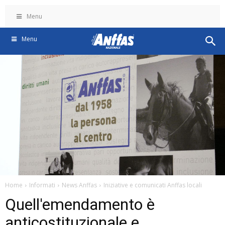
Menu
Menu
Home
Informati
News Anffas
Iniziative e comunicati Anffas locali
Quell'emendamento è
anticostituzionale e