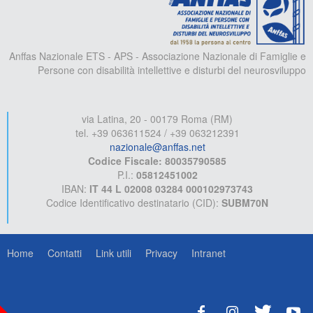
Anffas Nazionale ETS - APS - Associazione Nazionale di Famiglie e
Persone con disabilità intellettive e disturbi del neurosviluppo
via Latina, 20 - 00179 Roma (RM)
tel. +39 063611524 / +39 063212391
nazionale@anffas.net
Codice Fiscale: 80035790585
P.I.:
05812451002
IBAN:
IT 44 L 02008 03284 000102973743
Codice Identificativo destinatario (CID):
SUBM70N
Home
Contatti
Link utili
Privacy
Intranet