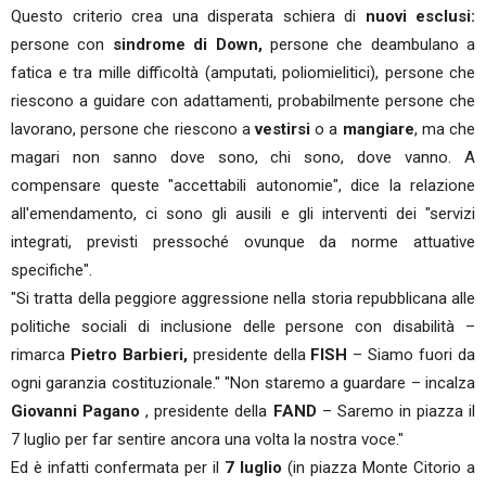
Questo criterio crea una disperata schiera di
nuovi esclusi:
persone con
sindrome di Down,
persone che deambulano a
fatica e tra mille difficoltà (amputati, poliomielitici), persone che
riescono a guidare con adattamenti, probabilmente persone che
lavorano, persone che riescono a
vestirsi
o a
mangiare
, ma che
magari non sanno dove sono, chi sono, dove vanno. A
compensare queste "accettabili autonomie", dice la relazione
all'emendamento, ci sono gli ausili e gli interventi dei "servizi
integrati, previsti pressoché ovunque da norme attuative
specifiche".
"Si tratta della peggiore aggressione nella storia repubblicana alle
politiche sociali di inclusione delle persone con disabilità –
rimarca
Pietro Barbieri,
presidente della
FISH
– Siamo fuori da
ogni garanzia costituzionale." "Non staremo a guardare – incalza
Giovanni Pagano
, presidente della
FAND
– Saremo in piazza il
7 luglio per far sentire ancora una volta la nostra voce."
Ed è infatti confermata per il
7 luglio
(in piazza Monte Citorio a