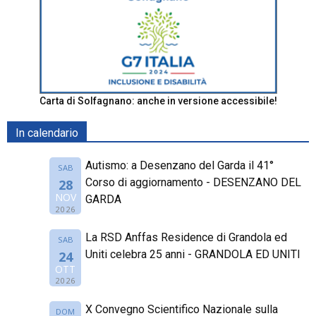
Carta di Solfagnano: anche in versione accessibile!
In calendario
Autismo: a Desenzano del Garda il 41°
SAB
Corso di aggiornamento - DESENZANO DEL
28
NOV
GARDA
2026
La RSD Anffas Residence di Grandola ed
SAB
Uniti celebra 25 anni - GRANDOLA ED UNITI
24
OTT
2026
X Convegno Scientifico Nazionale sulla
DOM