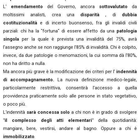
L'
emendamento
del Governo, ancora
sottovalutato
da
moltissimi analisti, crea una
disparità
, di
dubbia
costituzionalità
e di incerto buonsenso, fra gli invalidi civili
parziali: chi ha la "fortuna" di essere affetto da una
patologia
singola
per la quale è prevista una invalidità del 75%, avrà
l'assegno anche se non raggiunge l'85% di invalidità. Chi è colpito,
invece, da due patologie o menomazioni, la cui somma dà l'80%,
non ha diritto a nulla.
Ma ancora più grave è la modificazione dei criteri per l'
indennità
di accompagnamento.
La nuova definizione medico-legale,
particolarmente restrittiva, consentirà l'accesso a quella
provvidenza praticamente solo alle persone in stato vegetativo,
o poco più.
L'indennità
sarà concessa solo
a chi non è in grado di svolgere
"il complesso degli atti elementari"
della quotidianità:
mangiare, bere, vestirsi, andare al bagno. Oppure a chi è
immobilizzato
.