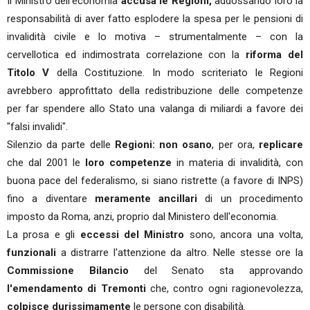
Il Ministro dell'economia
accusa le Regioni,
addossando loro la
responsabilità di aver fatto esplodere la spesa per le pensioni di
invalidità civile e lo motiva – strumentalmente – con la
cervellotica ed indimostrata correlazione con la
riforma del
Titolo V
della Costituzione. In modo scriteriato le Regioni
avrebbero approfittato della redistribuzione delle competenze
per far spendere allo Stato una valanga di miliardi a favore dei
"falsi invalidi".
Silenzio da parte delle
Regioni: non osano
, per ora,
replicare
che dal 2001 le
loro competenze
in materia di invalidità, con
buona pace del federalismo, si siano ristrette (a favore di INPS)
fino a diventare
meramente ancillari
di un procedimento
imposto da Roma, anzi, proprio dal Ministero dell'economia.
La prosa e gli
eccessi del Ministro
sono, ancora una volta,
funzionali
a distrarre l'attenzione da altro. Nelle stesse ore la
Commissione Bilancio
del Senato sta approvando
l'emendamento di Tremonti
che, contro ogni ragionevolezza,
colpisce durissimamente
le persone con disabilità.