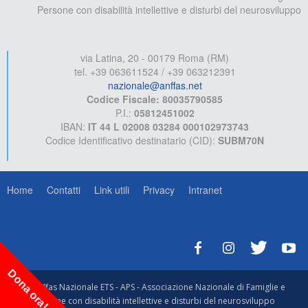
Persone con disabilità intellettive e disturbi del neurosviluppo
via Latina, 20 - 00179 Roma (RM)
tel. +39 063611524 / +39 063212391
nazionale@anffas.net
Codice Fiscale: 80035790585
P.I.:
05812451002
IBAN:
IT 44 L 02008 03284 000102973743
Codice Identificativo destinatario (CID):
SUBM70N
Home
Contatti
Link utili
Privacy
Intranet
Dona ora!
© Anffas Nazionale ETS - APS - Associazione Nazionale di Famiglie e
Persone con disabilità intellettive e disturbi del neurosviluppo