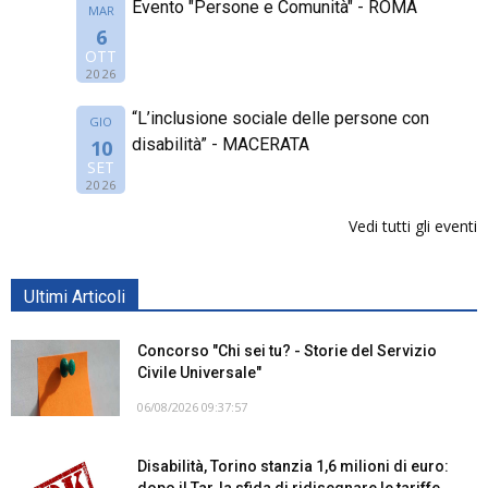
Evento "Persone e Comunità" - ROMA
MAR
6
OTT
2026
“L’inclusione sociale delle persone con
GIO
disabilità” - MACERATA
10
SET
2026
Vedi tutti gli eventi
Ultimi Articoli
Concorso "Chi sei tu? - Storie del Servizio
Civile Universale"
06/08/2026 09:37:57
Disabilità, Torino stanzia 1,6 milioni di euro:
dopo il Tar, la sfida di ridisegnare le tariffe