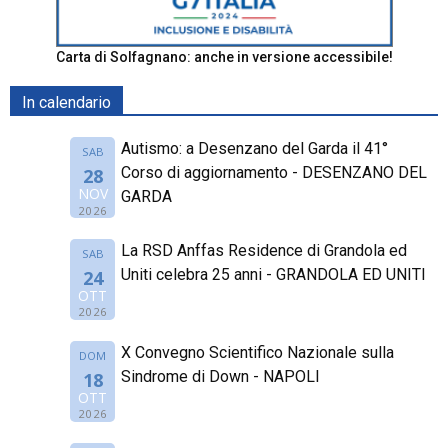
Carta di Solfagnano: anche in versione accessibile!
In calendario
Autismo: a Desenzano del Garda il 41°
SAB
Corso di aggiornamento - DESENZANO DEL
28
NOV
GARDA
2026
La RSD Anffas Residence di Grandola ed
SAB
Uniti celebra 25 anni - GRANDOLA ED UNITI
24
OTT
2026
X Convegno Scientifico Nazionale sulla
DOM
Sindrome di Down - NAPOLI
18
OTT
2026