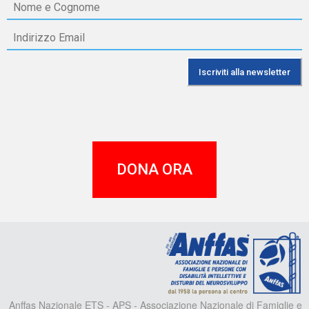
DONA ORA
A
Anffas Nazionale ETS - APS - Associazione Nazionale di Famiglie e