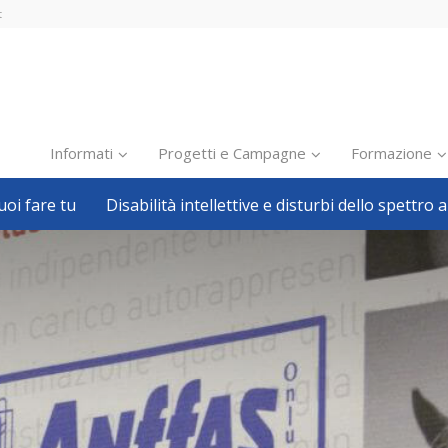
t
Informati
Progetti e Campagne
Formazione
oi fare tu
Disabilità intellettive e disturbi dello spettro a
Inclusione scolastica
Inclusione lavorativa
Notizie dalla FISH
Politiche sociali
Sport
Pillole
Formazione
Avvisi, bandi
Ricerca e Scienza
Welfare locale