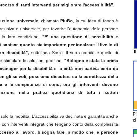
corso di tanti interventi per migliorare l'accessibilità”.
lusione universale
, chiamato
PiuBo
, la cui idea di fondo è
inclusiva e universale, per favorire l'autonomia delle persone
 la loro condizione.
“E' una questione di sensibilità e
 capisce quanto sia importante per innalzare il livello di
I
n disabilità”,
sottolinea Sosio. Il suo compito è quello di
e stimolare le soluzioni pratiche.
“Bologna è stata la prima
manager per la disabilità e la città non partiva certo da
on gli scivoli, possiamo discutere sulla correttezza della
ive e le competenze ci sono, ora gli interventi devono
nzione nella pratica quotidiana di tutti i settori
Pi
olo la mobilità. L'accessibilità va declinata e garantita anche
cl
ro, con interventi integrati che tengano conto della complessità
accesso al lavoro, bisogna fare in modo che le persone