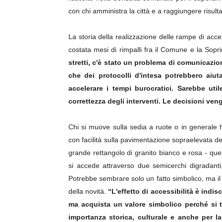
con chi amministra la città e a raggiungere risultat
La storia della realizzazione delle rampe di ac
costata mesi di rimpalli fra il Comune e la Sop
stretti, c'è stato un problema di comunicazion
che dei protocolli d'intesa potrebbero aiut
accelerare i tempi burocratici. Sarebbe uti
correttezza degli interventi. Le decisioni vengo
Chi si muove sulla sedia a ruote o in generale h
con facilità sulla pavimentazione sopraelevata de
grande rettangolo di granito bianco e rosa - que
si accede attraverso due semicerchi digradanti, 
Potrebbe sembrare solo un fatto simbolico, ma il
della novità.
“L'effetto di accessibilità è indisc
ma acquista un valore simbolico perché si tr
importanza storica, culturale e anche per la