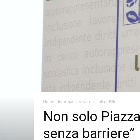
Home
Informati
News dall'Italia
Pillole
Non solo Piazza
senza barriere”