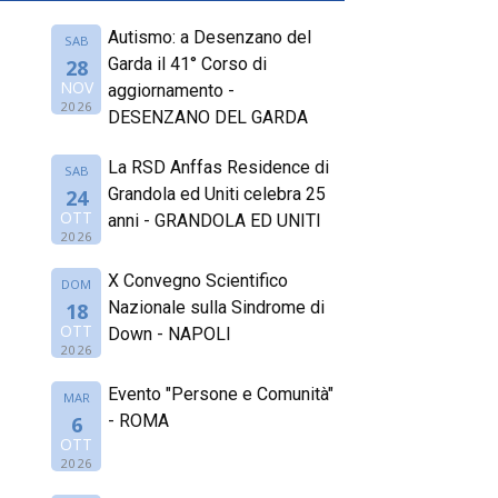
Autismo: a Desenzano del
SAB
Garda il 41° Corso di
28
NOV
aggiornamento -
2026
DESENZANO DEL GARDA
La RSD Anffas Residence di
SAB
Grandola ed Uniti celebra 25
24
OTT
anni - GRANDOLA ED UNITI
2026
X Convegno Scientifico
DOM
Nazionale sulla Sindrome di
18
OTT
Down - NAPOLI
2026
Evento "Persone e Comunità"
MAR
- ROMA
6
OTT
2026