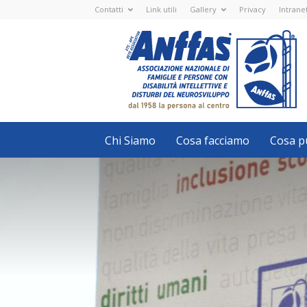
Contatti
Link utili
Gallery
Privacy
Intrane
Anffas
Nazionale
ETS
-
APS
-
Associazione
Nazionale
di
Famiglie
e
Persone
con
Chi Siamo
Cosa facciamo
Cosa pu
disabilità
intellettive
e
disturbi
del
neurosviluppo