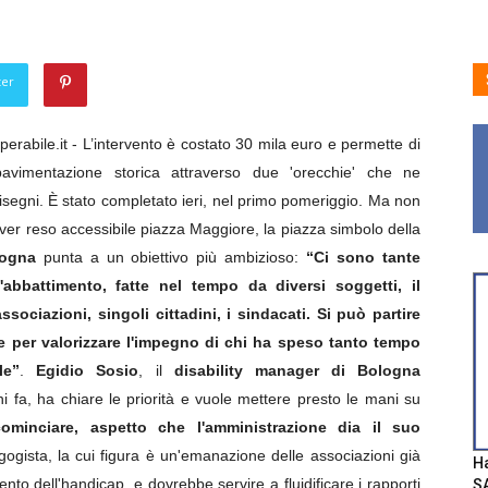
ter
rabile.it - L’intervento è costato 30 mila euro e permette di
 pavimentazione storica attraverso due 'orecchie' che ne
isegni.
È
stato completato ieri, nel primo pomeriggio. Ma non
ver reso accessibile piazza Maggiore, la piazza simbolo della
ogna
punta a un obiettivo più ambizioso:
“Ci sono tante
abbattimento, fatte nel tempo da diversi soggetti, il
sociazioni, singoli cittadini, i sindacati. Si può partire
e per valorizzare l'impegno di chi ha speso tanto tempo
le”
.
Egidio Sosio
, il
disability manager di Bologna
 fa, ha chiare le priorità e vuole mettere presto le mani su
inciare, aspetto che l'amministrazione dia il suo
gista, la cui figura è un'emanazione delle associazioni già
Ha
to dell'handicap, e dovrebbe servire a fluidificare i rapporti
SA