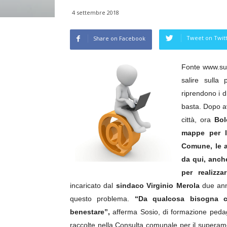
4 settembre 2018
Tweet on Twit
Share on Facebook
Fonte www.supe
salire sulla
riprendono i d
basta. Dopo a
città, ora
Bol
mappe per l'
Comune, le as
da qui, anch
per realizzar
incaricato dal
sindaco Virginio Merola
due anni
questo problema.
“Da qualcosa bisogna com
benestare”,
afferma Sosio, di formazione pedago
raccolte nella Consulta comunale per il superamen