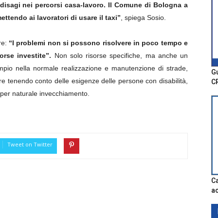
i disagi nei percorsi casa-lavoro. Il Comune di Bologna a
tendo ai lavoratori di usare il taxi”
, spiega Sosio.
re:
“I problemi non si possono risolvere in poco tempo e
orse investite”.
Non solo risorse specifiche, ma anche un
sempio nella normale realizzazione e manutenzione di strade,
Gu
are tenendo conto delle esigenze delle persone con disabilità,
C
per naturale invecchiamento.
Tweet on Twitter
Ca
ac