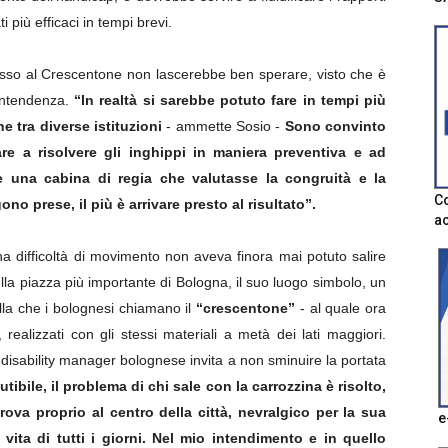
i più efficaci in tempi brevi.
cesso al Crescentone non lascerebbe ben sperare, visto che è
rintendenza.
“In realtà si sarebbe potuto fare in tempi più
e tra diverse istituzioni
- ammette Sosio -
Sono convinto
are a risolvere gli inghippi in maniera preventiva e ad
le una cabina di regia che valutasse la congruità e la
Co
no prese, il più è arrivare presto al risultato”.
ac
a difficoltà di movimento non aveva finora mai potuto salire
lla piazza più importante di Bologna, il suo luogo simbolo, un
lla che i bolognesi chiamano il
“crescentone”
- al quale ora
realizzati con gli stessi materiali a metà dei lati maggiori.
 disability manager bolognese invita a non sminuire la portata
utibile, il problema di chi sale con la carrozzina è risolto,
ova proprio al centro della città, nevralgico per la sua
e
 vita di tutti i giorni. Nel mio intendimento e in quello